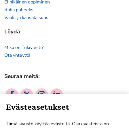
Elinikäinen oppiminen
Raha puheeksi
Vaalit ja kansalaisuus
Löydä
Mikä on Tukiviesti?
Ota yhteyttä
Seuraa meitä:
Sosiaalinen
Sosiaalinen
Sosiaalinen
Sosiaalinen
media:
media:
media:
media:
Evästeasetukset
facebook
twitter
instagram
linkedin
Mukana tukemassa työtämme:
Tämä sivusto käyttää evästeitä. Osa evästeistä on