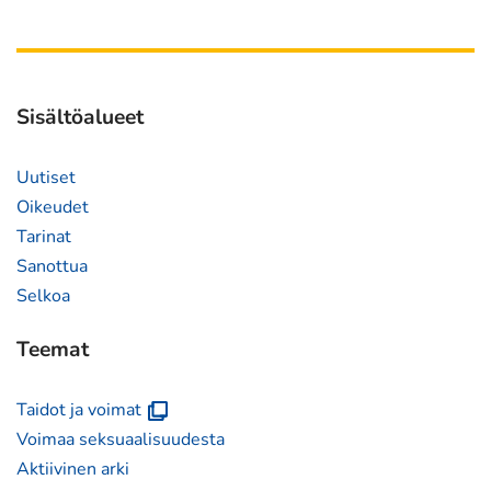
ikkunaan,
siirryt
toiseen
palveluun)
Sisältöalueet
Uutiset
Oikeudet
Tarinat
Sanottua
Selkoa
Teemat
(avautuu
Taidot ja voimat
uuteen
Voimaa seksuaalisuudesta
ikkunaan)
Aktiivinen arki