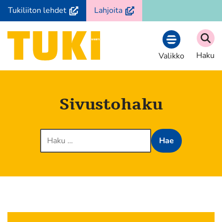
Siirry
(avautuu
(avautuu
Tukiliiton lehdet
Lahjoita
sisältöön
uuteen
uuteen
ikkunaan,
ikkunaan,
Etusivu
siirryt
siirryt
Haku
Valikko
toiseen
toiseen
palveluun)
palveluun)
Sivustohaku
Haku: