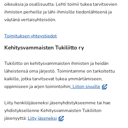
oikeuksia ja osallisuutta. Lehti toimii tukea tarvitsevien
ihmisten perheille ja lähi-ihmisille tiedonlähteenä ja
väylänä vertaisyhteisöön.
Toimituksen yhteystiedot
Kehitysvammaisten Tukiliitto ry
Tukiliitto on kehitysvammaisten ihmisten ja heidän
läheistensä oma järjestö. Toimintamme on tarkoitettu
kaikille, jotka tarvitsevat tukea ymmärtämiseen,
(avautuu
oppimiseen ja arjen toimintoihin
: Liiton sivuille
uuteen
ikkunaan,
Liity henkilöjäseneksi jäsenyhdistykseemme tai hae
siirryt
yhdistyksellenne Kehitysvammaisten Tukiliiton
toiseen
(avautuu
jäsenyyttä:
Liity jäseneksi
palveluun)
uuteen