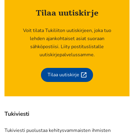
Tilaa uutiskirje
Voit tilata Tukiliiton uutiskirjeen, joka tuo
lehden ajankohtaiset asiat suoraan
sähköpostiisi. Liity postituslistalle
uutiskirjepalvelussamme.
Tilaa uutiskirje
(siirryt
toiseen
palveluun)
Tukiviesti
Tukiviesti puolustaa kehitysvammaisten ihmisten