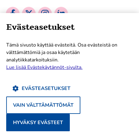
Sosiaalinen
Sosiaalinen
Sosiaalinen
Sosiaalinen
media:
media:
media:
media:
Evästeasetukset
facebook
twitter
instagram
linkedin
Mukana tukemassa työtämme:
Tämä sivusto käyttää evästeitä. Osa evästeistä on
välttämättömiä ja osaa käytetään
analytiikkatarkoituksiin.
Lue lisää Evästekäytännöt-sivulta.
EVÄSTEASETUKSET
VAIN VÄLTTÄMÄTTÖMÄT
© 2026 Kaikki oikeudet pidätetään
HYVÄKSY EVÄSTEET
Tietosuojaseloste
Evästekäytännöt