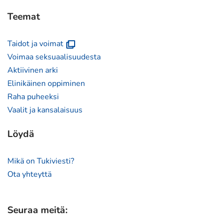
Teemat
(avautuu
Taidot ja voimat
uuteen
Voimaa seksuaalisuudesta
ikkunaan)
Aktiivinen arki
Elinikäinen oppiminen
Raha puheeksi
Vaalit ja kansalaisuus
Löydä
Mikä on Tukiviesti?
Ota yhteyttä
Seuraa meitä: