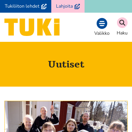
Siirry
(avautuu
(avautuu
Tukiliiton lehdet
Lahjoita
sisältöön
uuteen
uuteen
ikkunaan,
ikkunaan,
Etusivu
siirryt
siirryt
Haku
Valikko
toiseen
toiseen
palveluun)
palveluun)
Uutiset