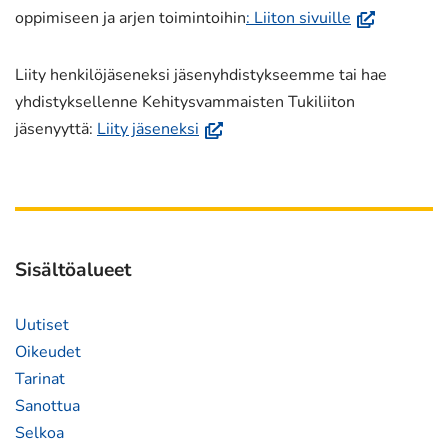
(avautuu
oppimiseen ja arjen toimintoihin
: Liiton sivuille
uuteen
ikkunaan,
Liity henkilöjäseneksi jäsenyhdistykseemme tai hae
siirryt
yhdistyksellenne Kehitysvammaisten Tukiliiton
toiseen
(avautuu
jäsenyyttä:
Liity jäseneksi
palveluun)
uuteen
ikkunaan,
siirryt
toiseen
palveluun)
Sisältöalueet
Uutiset
Oikeudet
Tarinat
Sanottua
Selkoa