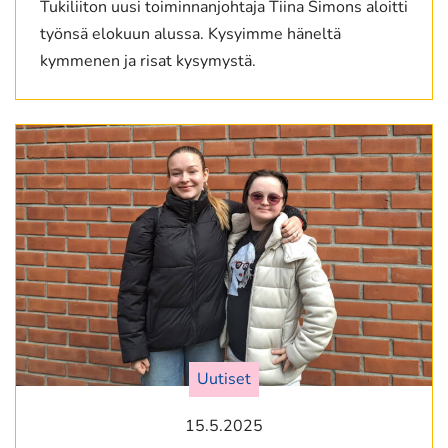
Tukiliiton uusi toiminnanjohtaja Tiina Simons aloitti
työnsä elokuun alussa. Kysyimme häneltä
kymmenen ja risat kysymystä.
Uutiset
15.5.2025