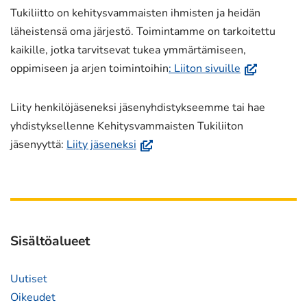
Tukiliitto on kehitysvammaisten ihmisten ja heidän
läheistensä oma järjestö. Toimintamme on tarkoitettu
kaikille, jotka tarvitsevat tukea ymmärtämiseen,
(avautuu
oppimiseen ja arjen toimintoihin
: Liiton sivuille
uuteen
ikkunaan,
Liity henkilöjäseneksi jäsenyhdistykseemme tai hae
siirryt
yhdistyksellenne Kehitysvammaisten Tukiliiton
toiseen
(avautuu
jäsenyyttä:
Liity jäseneksi
palveluun)
uuteen
ikkunaan,
siirryt
toiseen
palveluun)
Sisältöalueet
Uutiset
Oikeudet