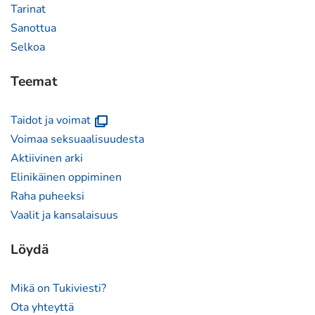
Tarinat
Sanottua
Selkoa
Teemat
(avautuu
Taidot ja voimat
uuteen
Voimaa seksuaalisuudesta
ikkunaan)
Aktiivinen arki
Elinikäinen oppiminen
Raha puheeksi
Vaalit ja kansalaisuus
Löydä
Mikä on Tukiviesti?
Ota yhteyttä