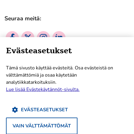
Seuraa meitä:
Sosiaalinen
Sosiaalinen
Sosiaalinen
Sosiaalinen
media:
media:
media:
media:
Evästeasetukset
facebook
twitter
instagram
linkedin
Mukana tukemassa työtämme:
Tämä sivusto käyttää evästeitä. Osa evästeistä on
välttämättömiä ja osaa käytetään
analytiikkatarkoituksiin.
Lue lisää Evästekäytännöt-sivulta.
EVÄSTEASETUKSET
VAIN VÄLTTÄMÄTTÖMÄT