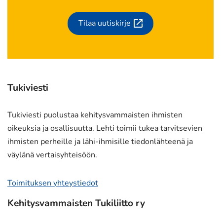
Tilaa uutiskirje
(siirryt
toiseen
palveluun)
Tukiviesti
Tukiviesti puolustaa kehitysvammaisten ihmisten
oikeuksia ja osallisuutta. Lehti toimii tukea tarvitsevien
ihmisten perheille ja lähi-ihmisille tiedonlähteenä ja
väylänä vertaisyhteisöön.
Toimituksen yhteystiedot
Kehitysvammaisten Tukiliitto ry