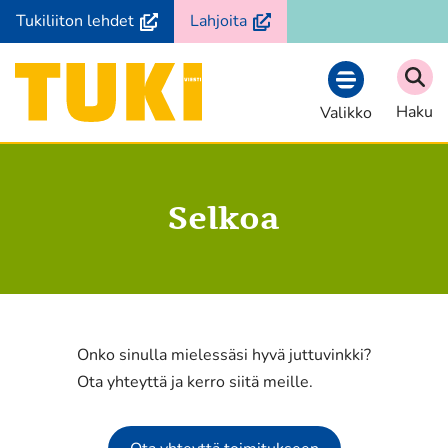
Siirry
(avautuu
(avautuu
Tukiliiton lehdet
Lahjoita
sisältöön
uuteen
uuteen
ikkunaan,
ikkunaan,
Etusivu
siirryt
siirryt
Haku
Valikko
toiseen
toiseen
palveluun)
palveluun)
Selkoa
Onko sinulla mielessäsi hyvä juttuvinkki?
Ota yhteyttä ja kerro siitä meille.