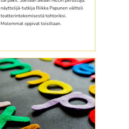
sai pakit. Samaan aikaan NEOn perustaja,
näyttelijä-tutkija Riikka Papunen väitteli
teatterintekemisestä tohtoriksi.
Molemmat oppivat toisiltaan.