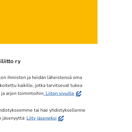
iitto ry
ten ihmisten ja heidän läheistensä oma
oitettu kaikille, jotka tarvitsevat tukea
(avautuu
a arjen toimintoihin
: Liiton sivuille
uuteen
ikkunaan,
yhdistykseemme tai hae yhdistyksellenne
siirryt
(avautuu
n jäsenyyttä:
Liity jäseneksi
toiseen
uuteen