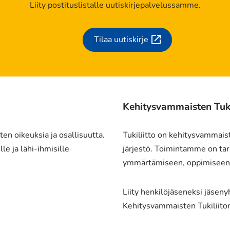
Liity postituslistalle uutiskirjepalvelussamme.
Tilaa uutiskirje
(siirryt
toiseen
palveluun)
Kehitysvammaisten Tukil
en oikeuksia ja osallisuutta.
Tukiliitto on kehitysvammais
le ja lähi-ihmisille
järjestö. Toimintamme on tark
ymmärtämiseen, oppimiseen j
Liity henkilöjäseneksi jäsen
Kehitysvammaisten Tukiliito