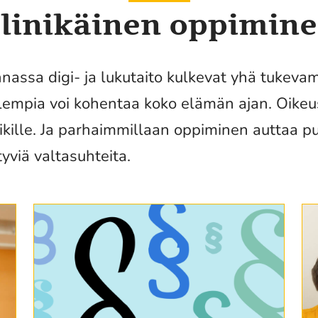
linikäinen oppimin
nassa digi- ja lukutaito kulkevat yhä tukeva
lempia voi kohentaa koko elämän ajan. Oike
aikille. Ja parhaimmillaan oppiminen auttaa 
tyviä valtasuhteita.