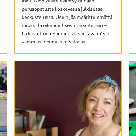
Inkluusion käsite esiintyy tiuhaan
perusopetusta koskevassa julkisessa
keskustelussa. Usein jää määrittelemättä,
mitä sillä oikeudellisesti tarkoitetaan –
tarkasteltuna Suomea velvoittavan YK:n
vammaissopimuksen valossa.