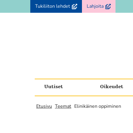
Siirry
(avautuu
(avautuu
Tukiliiton lehdet
Lahjoita
sisältöön
uuteen
uuteen
ikkunaan,
ikkunaan,
siirryt
siirryt
toiseen
toiseen
palveluun)
palveluun)
Uutiset
Oikeudet
Etusivu
Teemat
Elinikäinen oppiminen