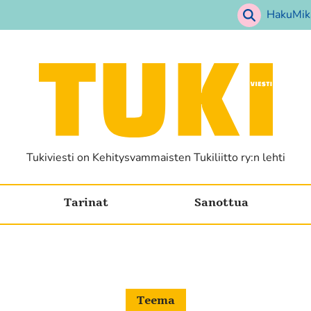
Haku
Mik
Etusivu
Tukiviesti on Kehitysvammaisten Tukiliitto ry:n lehti
Tarinat
Sanottua
Teema