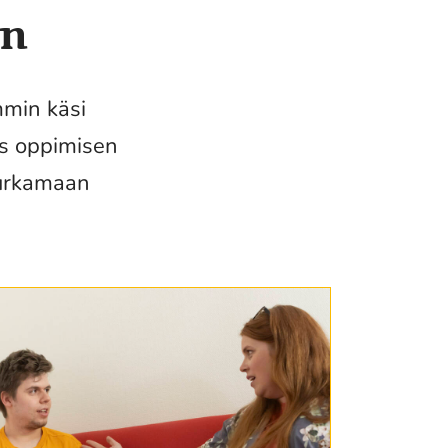
en
mmin käsi
us oppimisen
purkamaan