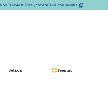
(avautuu
ä on Tukiviesti?
Ota yhteyttä
Tukiliiton sivuille
uuteen
ikkunaan,
siirryt
toiseen
palveluun)
Selkoa
Teemat