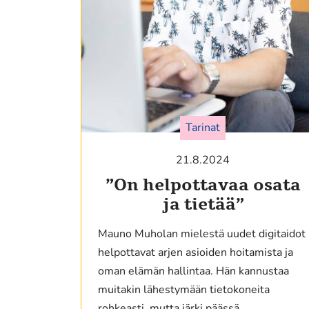
Tarinat
21.8.2024
”On helpottavaa osata
ja tietää”
Mauno Muholan mielestä uudet digitaidot
helpottavat arjen asioiden hoitamista ja
oman elämän hallintaa. Hän kannustaa
muitakin lähestymään tietokoneita
rohkeasti, mutta järki päässä.