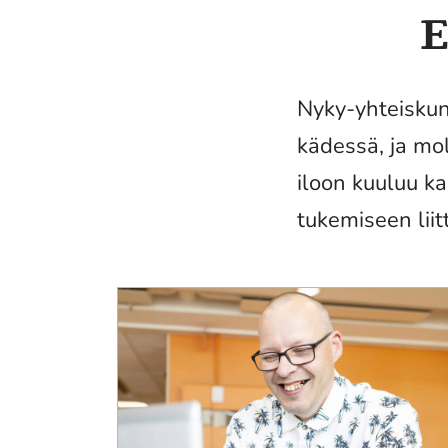
E
Nyky-yhteiskun
kädessä, ja mo
iloon kuuluu k
tukemiseen liit