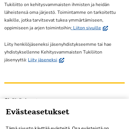
Tukiliitto on kehitysvammaisten ihmisten ja heidän
läheistensä oma järjestö. Toimintamme on tarkoitettu
kaikille, jotka tarvitsevat tukea ymmärtämiseen,
(avautuu
oppimiseen ja arjen toimintoihin
: Liiton sivuille
uuteen
ikkunaan,
Liity henkilöjäseneksi jäsenyhdistykseemme tai hae
siirryt
yhdistyksellenne Kehitysvammaisten Tukiliiton
toiseen
(avautuu
jäsenyyttä:
Liity jäseneksi
palveluun)
uuteen
ikkunaan,
siirryt
toiseen
palveluun)
Sisältöalueet
Evästeasetukset
Uutiset
Oikeudet
Tämä sivusto käyttää evästeitä. Osa evästeistä on