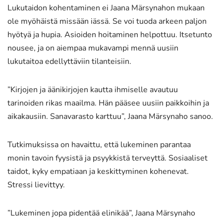
Lukutaidon kohentaminen ei Jaana Märsynahon mukaan
ole myöhäistä missään iässä. Se voi tuoda arkeen paljon
hyötyä ja hupia. Asioiden hoitaminen helpottuu. Itsetunto
nousee, ja on aiempaa mukavampi mennä uusiin
lukutaitoa edellyttäviin tilanteisiin.
”Kirjojen ja äänikirjojen kautta ihmiselle avautuu
tarinoiden rikas maailma. Hän pääsee uusiin paikkoihin ja
aikakausiin. Sanavarasto karttuu”, Jaana Märsynaho sanoo.
Tutkimuksissa on havaittu, että lukeminen parantaa
monin tavoin fyysistä ja psyykkistä terveyttä. Sosiaaliset
taidot, kyky empatiaan ja keskittyminen kohenevat.
Stressi lievittyy.
”Lukeminen jopa pidentää elinikää”, Jaana Märsynaho