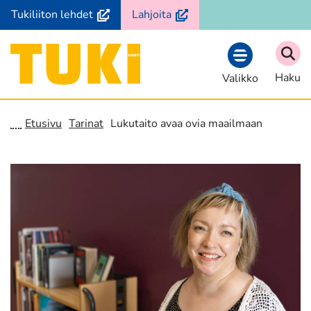
Siirry
(avautuu
(avautuu
Tukiliiton lehdet
Lahjoita
sisältöön
uuteen
uuteen
ikkunaan,
ikkunaan,
Etusivu
siirryt
siirryt
Haku
Valikko
toiseen
toiseen
palveluun)
palveluun)
Etusivu
Tarinat
Lukutaito avaa ovia maailmaan