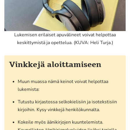
Lukemisen erilaiset apuvälineet voivat helpottaa
keskittymistä ja opettelua. (KUVA: Heli Turja.)
Vinkkejä aloittamiseen
Muun muassa nämä keinot voivat helpottaa
lukemista:
Tutustu kirjastossa selkokielisiin ja isotekstisiin
kirjoihin. Kysy vinkkejä henkilökunnalta.
Kokeile myös äänikirjojen kuuntelemista.
Kaupallisten äänikirjapalveluiden lisäksi tarjolla