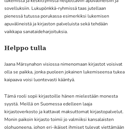
lukemista ja keskittymistä helpottaviin apuvälineisiin ja
sovelluksiin. Lukupönkkä-ryhmissä taas jutellaan
pienessä tutussa porukassa esimerkiksi lukemisen
apuvälineistä ja kirjaston palveluista sekä tehdään
vaikkapa sanataideharjoituksia.
Helppo tulla
Jaana Märsynahon visiossa nimenomaan kirjastot voisivat
olla se paikka, jonka puoleen jokainen lukemiseensa tukea
kaipaava voisi luontevasti kääntyä.
Tämä rooli sopii kirjastoille hänen mielestään monesta
syystä. Meillä on Suomessa edelleen laaja
kirjastoverkosto ja kattavat maksuttomat kirjastopalvelut.
Monin paikoin kirjasto toimii jo valmiiksi kansalaisten
olohuoneena, johon eri-ikäiset ihmiset tulevat viettämään