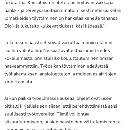
lukutaitoa. Kansalaisten oletetaan hoitavan vaikkapa
pankki- ja terveysasioitaan omatoimisesti netissä. Kelan
lomakkeiden täyttäminen on hankalaa kenelle tahansa.
Digi- ja lukutaito kulkevat tiukasti käsi kädessä.”
Lukemisen haasteet voivat vaikuttaa moniin elämän
isoihin valintoihin. Ne saattavat estää ihmistä edes
kokeilemasta, onnistuisiko kouluttautuminen omaan
haaveammattiin. Työpaikan löytäminen edellyttää
työhakemuksen, ansioluettelon ja muiden asiakirjojen
kirjoittamista.
Ja kun paikka työelämässä aukeaa, ohjeet ovat usein
pitkälti kirjallisia sen sijaan, että perehdyttämistä saisi
suullisesti työtovereilta. Tämä voi johtaa
alisuoriutumiseen, uusien haasteiden välttelemiseen tai
suoranaisiin vaaratilanteisiin työssä.