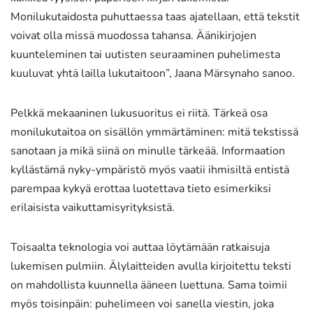
Monilukutaidosta puhuttaessa taas ajatellaan, että tekstit
voivat olla missä muodossa tahansa. Äänikirjojen
kuunteleminen tai uutisten seuraaminen puhelimesta
kuuluvat yhtä lailla lukutaitoon”, Jaana Märsynaho sanoo.
Pelkkä mekaaninen lukusuoritus ei riitä. Tärkeä osa
monilukutaitoa on sisällön ymmärtäminen: mitä tekstissä
sanotaan ja mikä siinä on minulle tärkeää. Informaation
kyllästämä nyky-ympäristö myös vaatii ihmisiltä entistä
parempaa kykyä erottaa luotettava tieto esimerkiksi
erilaisista vaikuttamisyrityksistä.
Toisaalta teknologia voi auttaa löytämään ratkaisuja
lukemisen pulmiin. Älylaitteiden avulla kirjoitettu teksti
on mahdollista kuunnella ääneen luettuna. Sama toimii
myös toisinpäin: puhelimeen voi sanella viestin, joka