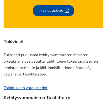
Tilaa uutiskirje
(siirryt
toiseen
palveluun)
Tukiviesti
Tukiviesti puolustaa kehitysvammaisten ihmisten
oikeuksia ja osallisuutta. Lehti toimii tukea tarvitsevien
ihmisten perheille ja lähi-ihmisille tiedonlähteenä ja
väylänä vertaisyhteisöön.
Toimituksen yhteystiedot
Kehitysvammaisten Tukiliitto ry