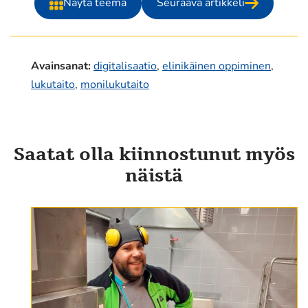
Näytä teema
Seuraava artikkeli
Avainsanat
:
digitalisaatio
,
elinikäinen oppiminen
,
lukutaito
,
monilukutaito
Saatat olla kiinnostunut myös
näistä