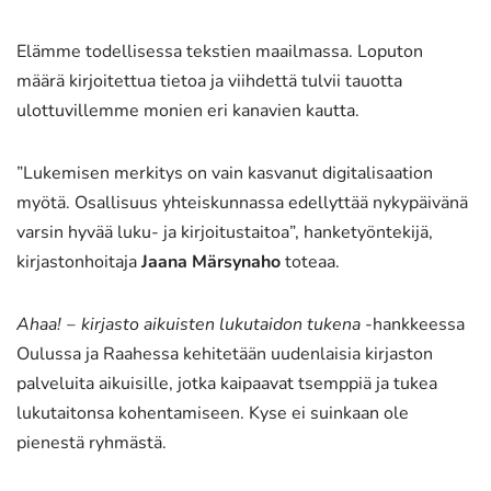
Facebookissa
X:ssä
WhatsApissa
Elämme todellisessa tekstien maailmassa. Loputon
määrä kirjoitettua tietoa ja viihdettä tulvii tauotta
ulottuvillemme monien eri kanavien kautta.
”Lukemisen merkitys on vain kasvanut digitalisaation
myötä. Osallisuus yhteiskunnassa edellyttää nykypäivänä
varsin hyvää luku- ja kirjoitustaitoa”, hanketyöntekijä,
kirjastonhoitaja
Jaana Märsynaho
toteaa.
Ahaa!
‒ kirjasto aikuisten lukutaidon tukena
-hankkeessa
Oulussa ja Raahessa kehitetään uudenlaisia kirjaston
palveluita aikuisille, jotka kaipaavat tsemppiä ja tukea
lukutaitonsa kohentamiseen. Kyse ei suinkaan ole
pienestä ryhmästä.