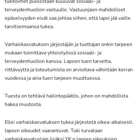
tukitoimet puolestaan kuuluvat sosiaali- ja
terveydenhuollon vastuulle. Vastuunjaon mahdolliset
epäselvyyden eivät saa johtaa siihen, että lapsi jää vaille
tarvitsemaansa tukea.
Varhaiskasvatuksen järjestäjän ja tuottajan onkin tarpeen
mukaan toimittava yhteistyössä sosiaali- ja
terveydenhuollon kanssa. Lapsen tuen tarvetta,
riittävyyttä ja toteutumista on arvioitava vähintään kerran
vuodessa ja aina tuen tarpeen muuttuessa.
Tuesta on tehtävä hallintopäätös, johon on mahdollista
hakea muutosta.
Ellei varhaiskasvatuksen tukea järjestetä oikea-aikaisesti,
lapsen oikeudet vaarantuvat. Tuki turvataan
varhaiskasvatuslain lisäksi YK:n lapsen oikeuksien