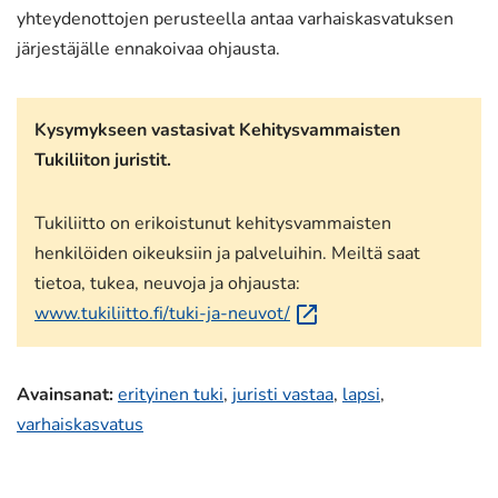
yhteydenottojen perusteella antaa varhaiskasvatuksen
järjestäjälle ennakoivaa ohjausta.
Kysymykseen vastasivat Kehitysvammaisten
Tukiliiton juristit.
Tukiliitto on erikoistunut kehitysvammaisten
henkilöiden oikeuksiin ja palveluihin. Meiltä saat
tietoa, tukea, neuvoja ja ohjausta:
(siirryt
www.tukiliitto.fi/tuki-ja-neuvot/
toiseen
palveluun)
Avainsanat
:
erityinen tuki
,
juristi vastaa
,
lapsi
,
varhaiskasvatus