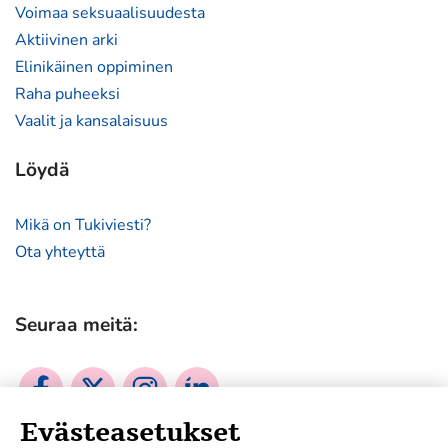
uuteen
Voimaa seksuaalisuudesta
ikkunaan)
Aktiivinen arki
Elinikäinen oppiminen
Raha puheeksi
Vaalit ja kansalaisuus
Löydä
Mikä on Tukiviesti?
Ota yhteyttä
Seuraa meitä:
Sosiaalinen
Sosiaalinen
Sosiaalinen
Sosiaalinen
media:
media:
media:
media:
Evästeasetukset
facebook
twitter
instagram
linkedin