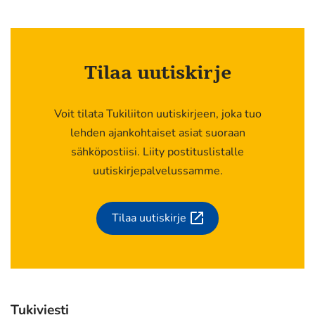
Tilaa uutiskirje
Voit tilata Tukiliiton uutiskirjeen, joka tuo
lehden ajankohtaiset asiat suoraan
sähköpostiisi. Liity postituslistalle
uutiskirjepalvelussamme.
Tilaa uutiskirje
(siirryt
toiseen
palveluun)
Tukiviesti