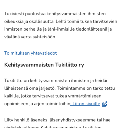
Tukiviesti puolustaa kehitysvammaisten ihmisten
oikeuksia ja osallisuutta. Lehti toimii tukea tarvitsevien
ihmisten perheille ja lähi-ihmisille tiedonlähteenä ja
väylänä vertaisyhteisöön.
Toimituksen yhteystiedot
Kehitysvammaisten Tukiliitto ry
Tukiliitto on kehitysvammaisten ihmisten ja heidän
läheistensä oma järjestö. Toimintamme on tarkoitettu
kaikille, jotka tarvitsevat tukea ymmärtämiseen,
(avautuu
oppimiseen ja arjen toimintoihin
: Liiton sivuille
uuteen
ikkunaan,
Liity henkilöjäseneksi jäsenyhdistykseemme tai hae
siirryt
yhdistyksellenne Kehitysvammaisten Tukiliiton