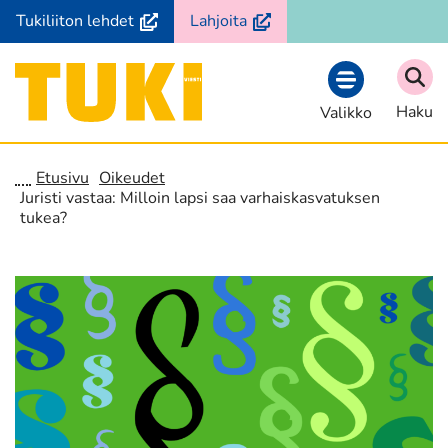
Siirry
(avautuu
(avautuu
Tukiliiton lehdet
Lahjoita
sisältöön
uuteen
uuteen
ikkunaan,
ikkunaan,
Etusivu
siirryt
siirryt
Haku
Valikko
toiseen
toiseen
palveluun)
palveluun)
Etusivu
Oikeudet
Juristi vastaa: Milloin lapsi saa varhaiskasvatuksen
tukea?