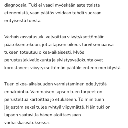
diagnoosia. Tuki ei vaadi myöskään asteittaista
etenemistä, vaan päätös voidaan tehdä suoraan
erityisestä tuesta.
Varhaiskasvatuslaki velvoittaa viivytyksettömään
päätöksentekoon, jotta lapsen oikeus tarvitsemaansa
tukeen toteutuu oikea-aikaisesti. Myös
perustuslakivaliokunta ja sivistysvaliokunta ovat
korostaneet viivytyksettömän päätöksenteon merkitystä.
Tuen oikea-aikaisuuden varmistaminen edellyttää
ennakointia. Vammaisen lapsen tuen tarpeet on
perusteltua kartoittaa jo etukäteen. Toimiin tuen
järjestämiseksi tulee ryhtyä viipymättä. Näin tuki on
lapsen saatavilla hänen aloittaessaan
varhaiskasvatuksessa.