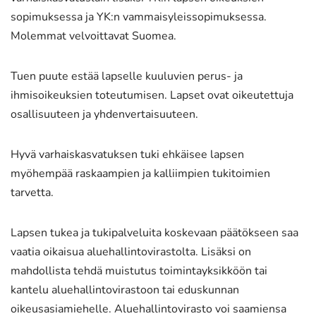
sopimuksessa ja YK:n vammaisyleissopimuksessa.
Molemmat velvoittavat Suomea.
Tuen puute estää lapselle kuuluvien perus- ja
ihmisoikeuksien toteutumisen. Lapset ovat oikeutettuja
osallisuuteen ja yhdenvertaisuuteen.
Hyvä varhaiskasvatuksen tuki ehkäisee lapsen
myöhempää raskaampien ja kalliimpien tukitoimien
tarvetta.
Lapsen tukea ja tukipalveluita koskevaan päätökseen saa
vaatia oikaisua aluehallintovirastolta. Lisäksi on
mahdollista tehdä muistutus toimintayksikköön tai
kantelu aluehallintovirastoon tai eduskunnan
oikeusasiamiehelle. Aluehallintovirasto voi saamiensa