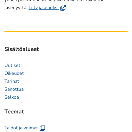
toiseen
(avautuu
jäsenyyttä:
Liity jäseneksi
palveluun)
uuteen
ikkunaan,
siirryt
toiseen
palveluun)
Sisältöalueet
Uutiset
Oikeudet
Tarinat
Sanottua
Selkoa
Teemat
(avautuu
Taidot ja voimat