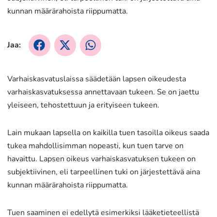
kunnan määrärahoista riippumatta.
Jaa:
Jaa
Jaa
Jaa
Facebookissa
X:ssä
WhatsApissa
Varhaiskasvatuslaissa säädetään lapsen oikeudesta
varhaiskasvatuksessa annettavaan tukeen. Se on jaettu
yleiseen, tehostettuun ja erityiseen tukeen.
Lain mukaan lapsella on kaikilla tuen tasoilla oikeus saada
tukea mahdollisimman nopeasti, kun tuen tarve on
havaittu. Lapsen oikeus varhaiskasvatuksen tukeen on
subjektiivinen, eli tarpeellinen tuki on järjestettävä aina
kunnan määrärahoista riippumatta.
Tuen saaminen ei edellytä esimerkiksi lääketieteellistä