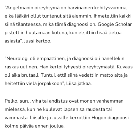
”Angelmanin oireyhtymä on harvinainen kehitysvamma,
eikä lääkäri ollut tuntenut sitä aiemmin. Ihmeteltiin kaikki
siinä tilanteessa, mikä tämä diagnoosi on. Google Scholar
pistettiin huutamaan kotona, kun etsittiin lisää tietoa
asiasta”, Jussi kertoo.
”Neurologi oli empaattinen, ja diagnoosi oli hänellekin
raskas uutinen. Hän kertoi lyhyesti oireyhtymästä. Kuvaus
oli aika brutaali. Tuntui, että siinä vedettiin matto alta ja
heitettiin vielä jorpakkoon”, Liisa jatkaa.
Pelko, suru, viha tai ahdistus ovat monen vanhemman
mielessä, kun he kuulevat lapsen sairaudesta tai
vammasta. Liisalle ja Jussille kerrottiin Hugon diagnoosi
kolme päivää ennen joulua.