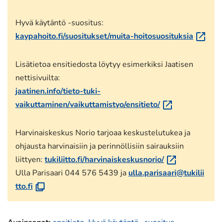
Hyvä käytäntö -suositus:
(siirryt
kaypahoito.fi/suositukset/muita-hoitosuosituksia
toiseen
palvelu
Lisätietoa ensitiedosta löytyy esimerkiksi Jaatisen
nettisivuilta:
jaatinen.info/tieto-tuki-
(siirryt
vaikuttaminen/vaikuttamistyo/ensitieto/
toiseen
palveluun)
Harvinaiskeskus Norio tarjoaa keskustelutukea ja
ohjausta harvinaisiin ja perinnöllisiin sairauksiin
(siirryt
liittyen:
tukiliitto.fi/harvinaiskeskusnorio/
toiseen
Ulla Parisaari 044 576 5439 ja
ulla.parisaari@tukilii
(a
palveluun)
tto.fi
v
a