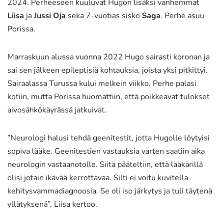
2024. Perheeseen kuuluvat Hugon lisäksi vanhemmat
Liisa
ja
Jussi Oja
sekä 7-vuotias sisko
Saga
. Perhe asuu
Porissa.
Marraskuun alussa vuonna 2022 Hugo sairasti koronan ja
sai sen jälkeen epileptisiä kohtauksia, joista yksi pitkittyi.
Sairaalassa Turussa kului melkein viikko. Perhe palasi
kotiin, mutta Porissa huomattiin, että poikkeavat tulokset
aivosähkökäyrässä jatkuivat.
”Neurologi halusi tehdä geenitestit, jotta Hugolle löytyisi
sopiva lääke. Geenitestien vastauksia varten saatiin aika
neurologin vastaanotolle. Siitä pääteltiin, että lääkärillä
olisi jotain ikävää kerrottavaa. Silti ei voitu kuvitella
kehitysvammadiagnoosia. Se oli iso järkytys ja tuli täytenä
yllätyksenä”, Liisa kertoo.