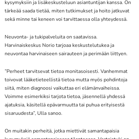
kysymyksiin ja lisäkeskusteluun asiantuntijan kanssa. On
tärkeää saada tietää, miten tutkimukset ja hoito jatkuvat
sekä minne tai keneen voi tarvittaessa olla yhteydessä.
Neuvonta- ja tukipalveluita on saatavissa.
Harvinaiskeskus Norio tarjoaa keskustelutukea ja
neuvontaa harvinaiseen sairauteen ja perimään liittyen.
”Perheet tarvitsevat tietoa monitasoisesti. Vanhemmat
toivovat lääketieteellistä tietoa mutta myös pohdintoja
siitä, miten diagnoosi vaikuttaa eri elämänvaiheissa.
Voimme esimerkiksi tarjota tietoa, jäsennellä yhdessä
ajatuksia, käsitellä epävarmuutta tai puhua erityisestä
sisaruudesta”, Ulla sanoo.
On muitakin perheitä, jotka miettivät samantapaisia