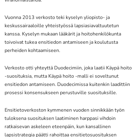
Vuonna 2013 verkosto teki kyselyn yliopisto- ja
keskussairaaloille yhteistyössä lapsiasiavaltuutetun
kanssa. Kyselyn mukaan lääkärit ja hoitohenkilökunta
toivoivat tukea ensitiedon antamiseen ja koulutusta
perheiden kohtaamiseen.
Verkosto otti yhteyttä Duodecimiin, joka laatii Käypä hoito
-suosituksia, mutta Käypä hoito -malli ei soveltunut
ensitiedon antamiseen. Duodecimissa kuitenkin laadittiin
prosessi konsensukseen perustuville suosituksille.
Ensitietoverkoston kymmenen vuoden sinnikkään työn
tuloksena suosituksen laatiminen harppasi vihdoin
ratkaisevan askeleen eteenpäin, kun kansallinen
lapsistrategia päätti rahoittaa ensitietosuosituksen