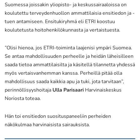
Suomessa joissakin yliopisto- ja keskussairaaloissa on
koulutettu terveydenhuollon ammattilaisia ensitiedon ja -
tuen antamiseen. Ensitukiryhmä eli ETRI koostuu
koulutetusta hoitohenkilökunnasta ja vertaistuesta.
”Olisi hienoa, jos ETRI-toiminta laajenisi ympäri Suomea.
Se antaa mahdollisuuden perheelle ja heidän läheisilleen
saada tietoa ammattilaisilta ja käsitellä tilannetta yhdessä
myös vertaisvanhemman kanssa. Perheillä pitää olla
mahdollisuus saada kaikkia apu ja tuki, jota tarvitaan”,
perinnöllisyyshoitaja
Ulla Parisaari
Harvinaiskeskus
Noriosta toteaa.
Hän toi ensitiedon suosituspaneeliin perheiden
näkökulmaa harvinaisista sairauksista.