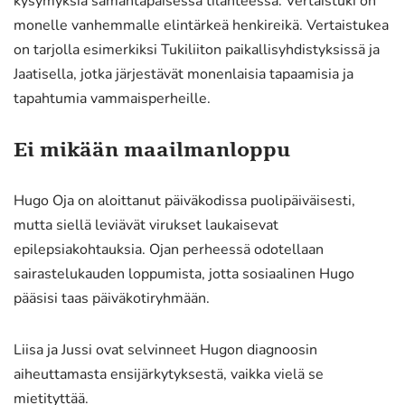
kysymyksiä samantapaisessa tilanteessa. Vertaistuki on
monelle vanhemmalle elintärkeä henkireikä. Vertaistukea
on tarjolla esimerkiksi Tukiliiton paikallisyhdistyksissä ja
Jaatisella, jotka järjestävät monenlaisia tapaamisia ja
tapahtumia vammaisperheille.
Ei mikään maailmanloppu
Hugo Oja on aloittanut päiväkodissa puolipäiväisesti,
mutta siellä leviävät virukset laukaisevat
epilepsiakohtauksia. Ojan perheessä odotellaan
sairastelukauden loppumista, jotta sosiaalinen Hugo
pääsisi taas päiväkotiryhmään.
Liisa ja Jussi ovat selvinneet Hugon diagnoosin
aiheuttamasta ensijärkytyksestä, vaikka vielä se
mietityttää.