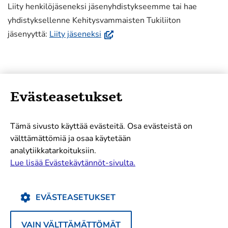
ikkunaan,
Liity henkilöjäseneksi jäsenyhdistykseemme tai hae
siirryt
yhdistyksellenne Kehitysvammaisten Tukiliiton
toiseen
(avautuu
jäsenyyttä:
Liity jäseneksi
palveluun)
uuteen
ikkunaan,
siirryt
toiseen
Evästeasetukset
palveluun)
Sisältöalueet
Tämä sivusto käyttää evästeitä. Osa evästeistä on
Uutiset
välttämättömiä ja osaa käytetään
Oikeudet
analytiikkatarkoituksiin.
Tarinat
Lue lisää Evästekäytännöt-sivulta.
Sanottua
Selkoa
EVÄSTEASETUKSET
Teemat
VAIN VÄLTTÄMÄTTÖMÄT