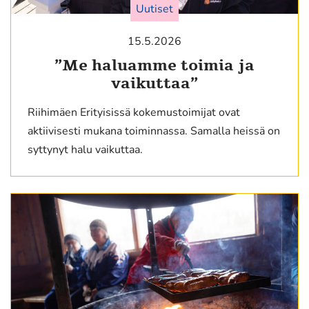
Uutiset
n)
15.5.2026
”Me haluamme toimia ja
vaikuttaa”
Riihimäen Erityisissä kokemustoimijat ovat
aktiivisesti mukana toiminnassa. Samalla heissä on
syttynyt halu vaikuttaa.