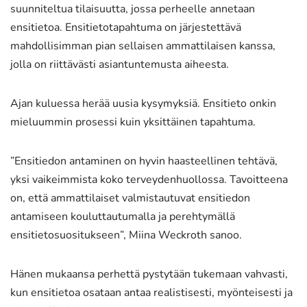
suunniteltua tilaisuutta, jossa perheelle annetaan
ensitietoa. Ensitietotapahtuma on järjestettävä
mahdollisimman pian sellaisen ammattilaisen kanssa,
jolla on riittävästi asiantuntemusta aiheesta.
Ajan kuluessa herää uusia kysymyksiä. Ensitieto onkin
mieluummin prosessi kuin yksittäinen tapahtuma.
”Ensitiedon antaminen on hyvin haasteellinen tehtävä,
yksi vaikeimmista koko terveydenhuollossa. Tavoitteena
on, että ammattilaiset valmistautuvat ensitiedon
antamiseen kouluttautumalla ja perehtymällä
ensitietosuositukseen”, Miina Weckroth sanoo.
Hänen mukaansa perhettä pystytään tukemaan vahvasti,
kun ensitietoa osataan antaa realistisesti, myönteisesti ja