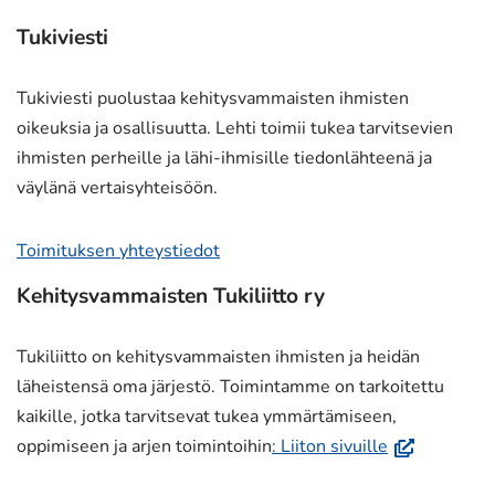
Tukiviesti
Tukiviesti puolustaa kehitysvammaisten ihmisten
oikeuksia ja osallisuutta. Lehti toimii tukea tarvitsevien
ihmisten perheille ja lähi-ihmisille tiedonlähteenä ja
väylänä vertaisyhteisöön.
Toimituksen yhteystiedot
Kehitysvammaisten Tukiliitto ry
Tukiliitto on kehitysvammaisten ihmisten ja heidän
läheistensä oma järjestö. Toimintamme on tarkoitettu
kaikille, jotka tarvitsevat tukea ymmärtämiseen,
(avautuu
oppimiseen ja arjen toimintoihin
: Liiton sivuille
uuteen