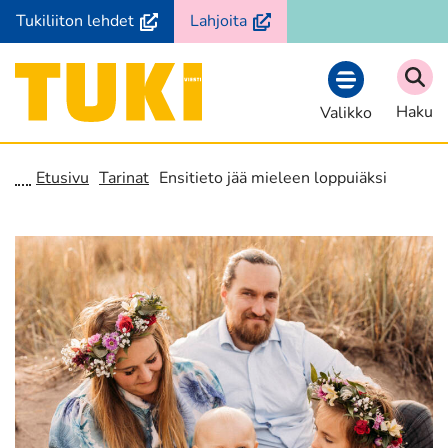
Siirry
(avautuu
(avautuu
Tukiliiton lehdet
Lahjoita
sisältöön
uuteen
uuteen
ikkunaan,
ikkunaan,
Etusivu
siirryt
siirryt
Haku
Valikko
toiseen
toiseen
palveluun)
palveluun)
Etusivu
Tarinat
Ensitieto jää mieleen loppuiäksi