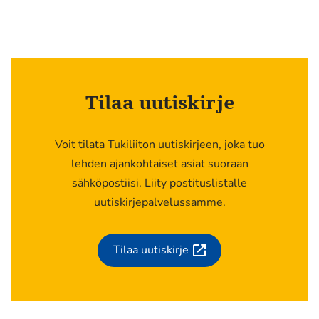
Tilaa uutiskirje
Voit tilata Tukiliiton uutiskirjeen, joka tuo
lehden ajankohtaiset asiat suoraan
sähköpostiisi. Liity postituslistalle
uutiskirjepalvelussamme.
Tilaa uutiskirje
(siirryt
toiseen
palveluun)