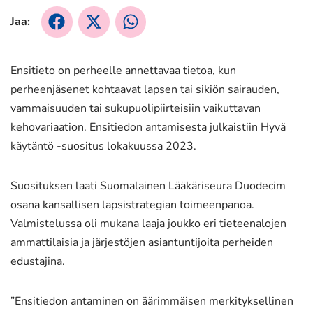
Jaa:
Jaa
Jaa
Jaa
Facebookissa
X:ssä
WhatsApissa
Ensitieto on perheelle annettavaa tietoa, kun
perheenjäsenet kohtaavat lapsen tai sikiön sairauden,
vammaisuuden tai sukupuolipiirteisiin vaikuttavan
kehovariaation. Ensitiedon antamisesta julkaistiin Hyvä
käytäntö -suositus lokakuussa 2023.
Suosituksen laati Suomalainen Lääkäriseura Duodecim
osana kansallisen lapsistrategian toimeenpanoa.
Valmistelussa oli mukana laaja joukko eri tieteenalojen
ammattilaisia ja järjestöjen asiantuntijoita perheiden
edustajina.
”Ensitiedon antaminen on äärimmäisen merkityksellinen