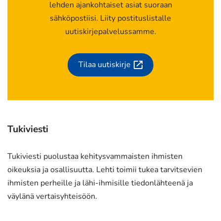
lehden ajankohtaiset asiat suoraan
sähköpostiisi. Liity postituslistalle
uutiskirjepalvelussamme.
Tilaa uutiskirje
(siirryt
toiseen
palveluun)
Tukiviesti
Tukiviesti puolustaa kehitysvammaisten ihmisten
oikeuksia ja osallisuutta. Lehti toimii tukea tarvitsevien
ihmisten perheille ja lähi-ihmisille tiedonlähteenä ja
väylänä vertaisyhteisöön.