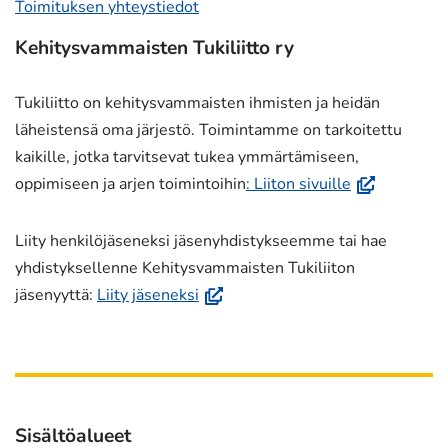
Toimituksen yhteystiedot
Kehitysvammaisten Tukiliitto ry
Tukiliitto on kehitysvammaisten ihmisten ja heidän
läheistensä oma järjestö. Toimintamme on tarkoitettu
kaikille, jotka tarvitsevat tukea ymmärtämiseen,
(avautuu
oppimiseen ja arjen toimintoihin
: Liiton sivuille
uuteen
ikkunaan,
Liity henkilöjäseneksi jäsenyhdistykseemme tai hae
siirryt
yhdistyksellenne Kehitysvammaisten Tukiliiton
toiseen
(avautuu
jäsenyyttä:
Liity jäseneksi
palveluun)
uuteen
ikkunaan,
siirryt
toiseen
palveluun)
Sisältöalueet