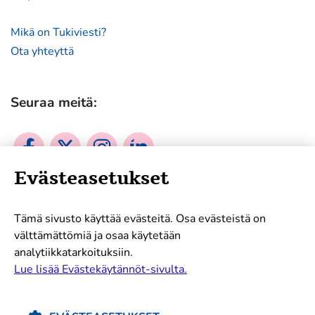
Mikä on Tukiviesti?
Ota yhteyttä
Seuraa meitä:
Sosiaalinen
Sosiaalinen
Sosiaalinen
Sosiaalinen
media:
media:
media:
media:
Evästeasetukset
facebook
twitter
instagram
linkedin
Mukana tukemassa työtämme:
Tämä sivusto käyttää evästeitä. Osa evästeistä on
välttämättömiä ja osaa käytetään
analytiikkatarkoituksiin.
Lue lisää Evästekäytännöt-sivulta.