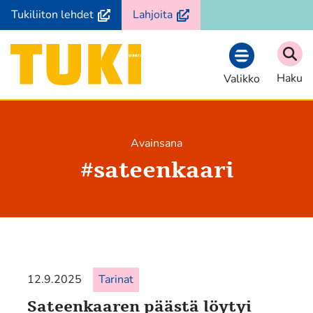
Siirry
(avautuu
(avautuu
Tukiliiton lehdet
Lahjoita
sisältöön
uuteen
uuteen
ikkunaan,
ikkunaan,
Etusivu
siirryt
siirryt
Haku
Valikko
toiseen
toiseen
palveluun)
palveluun)
Avainsana
#
sateenkaari
12.9.2025
Tarinat
Sateenkaaren päästä löytyi