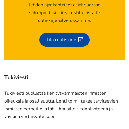
lehden ajankohtaiset asiat suoraan
sähköpostiisi. Liity postituslistalle
uutiskirjepalvelussamme.
Tilaa uutiskirje
(siirryt
toiseen
palveluun)
Tukiviesti
Tukiviesti puolustaa kehitysvammaisten ihmisten
oikeuksia ja osallisuutta. Lehti toimii tukea tarvitsevien
ihmisten perheille ja lähi-ihmisille tiedonlähteenä ja
väylänä vertaisyhteisöön.