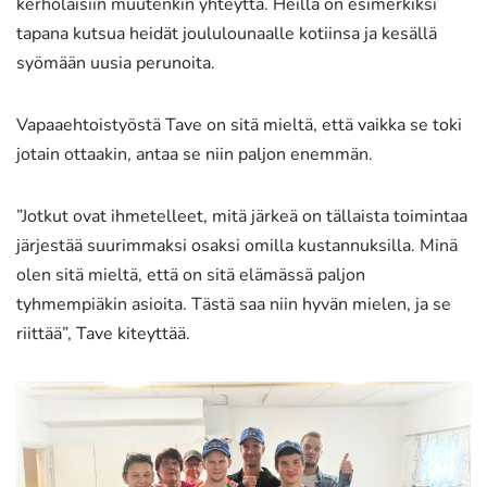
kerholaisiin muutenkin yhteyttä. Heillä on esimerkiksi
tapana kutsua heidät joululounaalle kotiinsa ja kesällä
syömään uusia perunoita.
Vapaaehtoistyöstä Tave on sitä mieltä, että vaikka se toki
jotain ottaakin, antaa se niin paljon enemmän.
”Jotkut ovat ihmetelleet, mitä järkeä on tällaista toimintaa
järjestää suurimmaksi osaksi omilla kustannuksilla. Minä
olen sitä mieltä, että on sitä elämässä paljon
tyhmempiäkin asioita. Tästä saa niin hyvän mielen, ja se
riittää”, Tave kiteyttää.