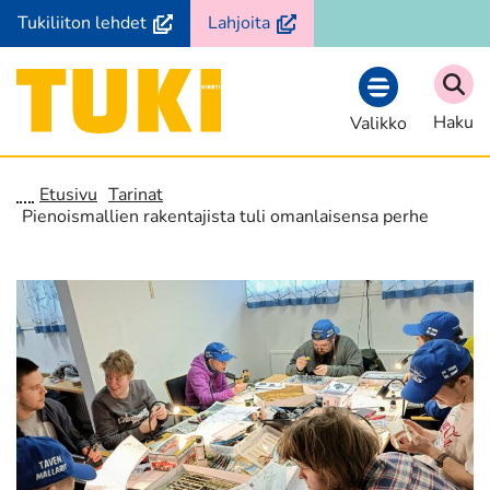
Siirry
(avautuu
(avautuu
Tukiliiton lehdet
Lahjoita
sisältöön
uuteen
uuteen
ikkunaan,
ikkunaan,
Etusivu
siirryt
siirryt
Haku
Valikko
toiseen
toiseen
palveluun)
palveluun)
Etusivu
Tarinat
Pienoismallien rakentajista tuli omanlaisensa perhe