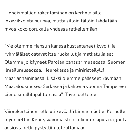
Pienoismallien rakentaminen on kerholaisille
jokaviikkoista puuhaa, mutta silloin tällöin lähdetään
myös koko porukalla yhdessä retkeilemään.
”Me olemme Hansun kanssa kustantaneet kyydit, ja
ryhmäläiset ostavat itse ruokailut ja matkatuliaiset.
Olemme jo käyneet Parolan panssarimuseossa, Suomen
ilmailumuseossa, Heurekassa ja miniristeilyllä
Maarianhaminassa. Lisäksi olemme päässeet käymään
Maatalousmuseo Sarkassa ja kahtena vuonna Tampereen
pienoismallitapahtumassa”, Tave luettelee.
Viimekertainen retki oli keväällä Linnanmäelle. Kerholle
myönnettiin Kehitysvammaisten Tukiliiton apuraha, jonka
ansiosta retki pystyttiin toteuttamaan.