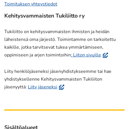
Toimituksen yhteystiedot
Kehitysvammaisten Tukiliitto ry
Tukiliitto on kehitysvammaisten ihmisten ja heidän
läheistensä oma järjestö. Toimintamme on tarkoitettu
kaikille, jotka tarvitsevat tukea ymmärtämiseen,
(avautuu
oppimiseen ja arjen toimintoihin
: Liiton sivuille
uuteen
ikkunaan,
Liity henkilöjäseneksi jäsenyhdistykseemme tai hae
siirryt
yhdistyksellenne Kehitysvammaisten Tukiliiton
toiseen
(avautuu
jäsenyyttä:
Liity jäseneksi
palveluun)
uuteen
ikkunaan,
siirryt
toiseen
palveluun)
Sisältöalueet