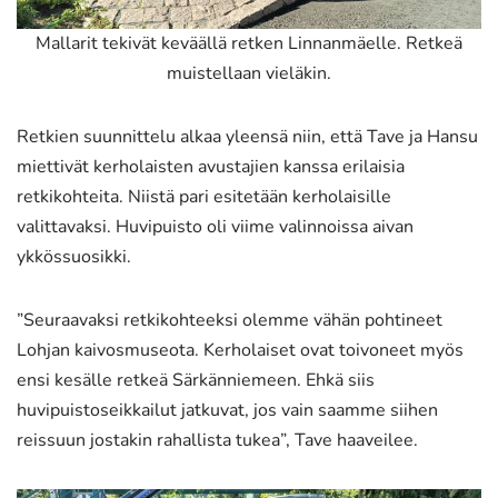
Mallarit tekivät keväällä retken Linnanmäelle. Retkeä
muistellaan vieläkin.
Retkien suunnittelu alkaa yleensä niin, että Tave ja Hansu
miettivät kerholaisten avustajien kanssa erilaisia
retkikohteita. Niistä pari esitetään kerholaisille
valittavaksi. Huvipuisto oli viime valinnoissa aivan
ykkössuosikki.
”Seuraavaksi retkikohteeksi olemme vähän pohtineet
Lohjan kaivosmuseota. Kerholaiset ovat toivoneet myös
ensi kesälle retkeä Särkänniemeen. Ehkä siis
huvipuistoseikkailut jatkuvat, jos vain saamme siihen
reissuun jostakin rahallista tukea”, Tave haaveilee.