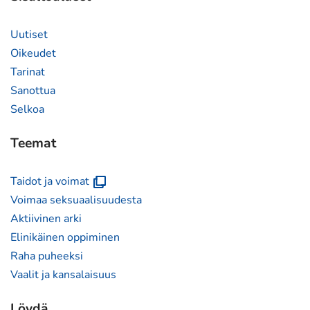
Uutiset
Oikeudet
Tarinat
Sanottua
Selkoa
Teemat
(avautuu
Taidot ja voimat
uuteen
Voimaa seksuaalisuudesta
ikkunaan)
Aktiivinen arki
Elinikäinen oppiminen
Raha puheeksi
Vaalit ja kansalaisuus
Löydä