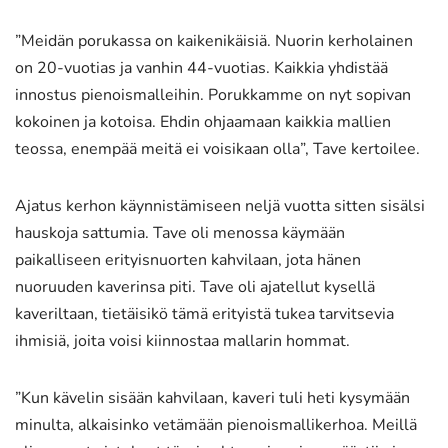
”Meidän porukassa on kaikenikäisiä. Nuorin kerholainen
on 20-vuotias ja vanhin 44-vuotias. Kaikkia yhdistää
innostus pienoismalleihin. Porukkamme on nyt sopivan
kokoinen ja kotoisa. Ehdin ohjaamaan kaikkia mallien
teossa, enempää meitä ei voisikaan olla”, Tave kertoilee.
Ajatus kerhon käynnistämiseen neljä vuotta sitten sisälsi
hauskoja sattumia. Tave oli menossa käymään
paikalliseen erityisnuorten kahvilaan, jota hänen
nuoruuden kaverinsa piti. Tave oli ajatellut kysellä
kaveriltaan, tietäisikö tämä erityistä tukea tarvitsevia
ihmisiä, joita voisi kiinnostaa mallarin hommat.
”Kun kävelin sisään kahvilaan, kaveri tuli heti kysymään
minulta, alkaisinko vetämään pienoismallikerhoa. Meillä