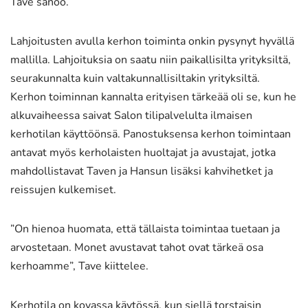
Tave sanoo.
Lahjoitusten avulla kerhon toiminta onkin pysynyt hyvällä
mallilla. Lahjoituksia on saatu niin paikallisilta yrityksiltä,
seurakunnalta kuin valtakunnallisiltakin yrityksiltä.
Kerhon toiminnan kannalta erityisen tärkeää oli se, kun he
alkuvaiheessa saivat Salon tilipalvelulta ilmaisen
kerhotilan käyttöönsä. Panostuksensa kerhon toimintaan
antavat myös kerholaisten huoltajat ja avustajat, jotka
mahdollistavat Taven ja Hansun lisäksi kahvihetket ja
reissujen kulkemiset.
”On hienoa huomata, että tällaista toimintaa tuetaan ja
arvostetaan. Monet avustavat tahot ovat tärkeä osa
kerhoamme”, Tave kiittelee.
Kerhotila on kovassa käytössä, kun siellä torstaisin