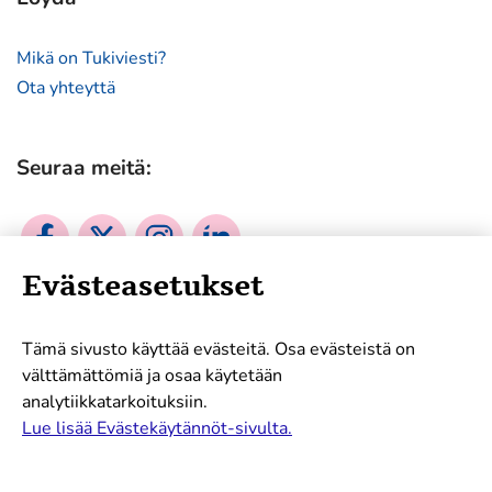
Mikä on Tukiviesti?
Ota yhteyttä
Seuraa meitä:
Sosiaalinen
Sosiaalinen
Sosiaalinen
Sosiaalinen
media:
media:
media:
media:
Evästeasetukset
facebook
twitter
instagram
linkedin
Mukana tukemassa työtämme:
Tämä sivusto käyttää evästeitä. Osa evästeistä on
välttämättömiä ja osaa käytetään
analytiikkatarkoituksiin.
Lue lisää Evästekäytännöt-sivulta.