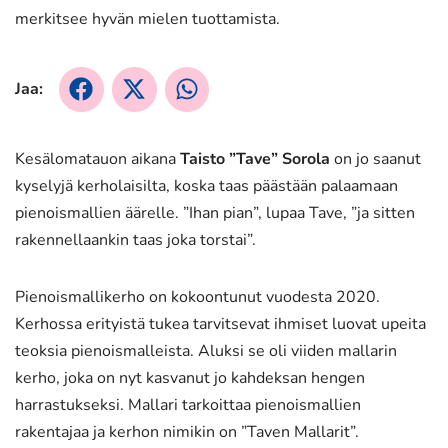
merkitsee hyvän mielen tuottamista.
Jaa:
Jaa
Jaa
Jaa
Facebookissa
X:ssä
WhatsApissa
Kesälomatauon aikana
Taisto ”Tave” Sorola
on jo saanut
kyselyjä kerholaisilta, koska taas päästään palaamaan
pienoismallien äärelle. ”Ihan pian”, lupaa Tave, ”ja sitten
rakennellaankin taas joka torstai”.
Pienoismallikerho on kokoontunut vuodesta 2020.
Kerhossa erityistä tukea tarvitsevat ihmiset luovat upeita
teoksia pienoismalleista. Aluksi se oli viiden mallarin
kerho, joka on nyt kasvanut jo kahdeksan hengen
harrastukseksi. Mallari tarkoittaa pienoismallien
rakentajaa ja kerhon nimikin on ”Taven Mallarit”.