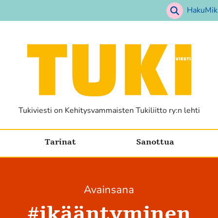
Haku
Mik
Etusivu
Tukiviesti on Kehitysvammaisten Tukiliitto ry:n lehti
Tarinat
Sanottua
Avainsana
#
ikääntyminen