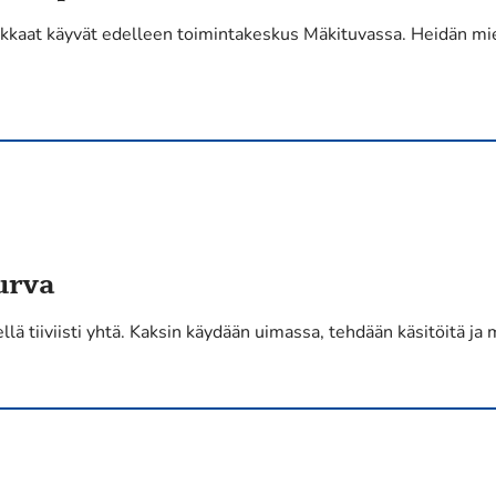
iakkaat käyvät edelleen toimintakeskus Mäkituvassa. Heidän mi
turva
ellä tiiviisti yhtä. Kaksin käydään uimassa, tehdään käsitöitä j