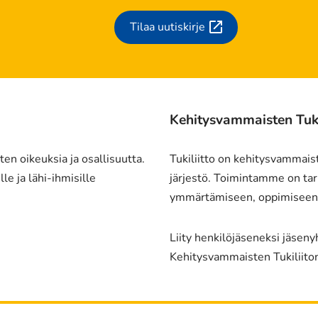
Tilaa uutiskirje
(siirryt
toiseen
palveluun)
Kehitysvammaisten Tukil
en oikeuksia ja osallisuutta.
Tukiliitto on kehitysvammais
le ja lähi-ihmisille
järjestö. Toimintamme on tark
ymmärtämiseen, oppimiseen j
Liity henkilöjäseneksi jäsen
Kehitysvammaisten Tukiliito