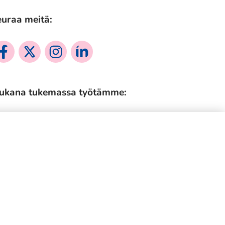
toiseen
uraa meitä:
palveluun)
siaalinen
Sosiaalinen
Sosiaalinen
Sosiaalinen
dia:
media:
media:
media:
cebook
twitter
instagram
linkedin
ukana tukemassa työtämme:
Tietosuojaseloste
Evästekäytännöt