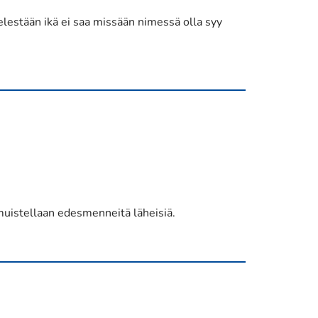
elestään ikä ei saa missään nimessä olla syy
a muistellaan edesmenneitä läheisiä.