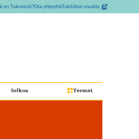
(avautuu
ä on Tukiviesti?
Ota yhteyttä
Tukiliiton sivuille
uuteen
ikkunaan,
siirryt
toiseen
palveluun)
Selkoa
Teemat