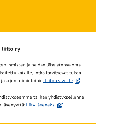
iitto ry
ten ihmisten ja heidän läheistensä oma
oitettu kaikille, jotka tarvitsevat tukea
(avautuu
a arjen toimintoihin
: Liiton sivuille
uuteen
ikkunaan,
yhdistykseemme tai hae yhdistyksellenne
siirryt
(avautuu
n jäsenyyttä:
Liity jäseneksi
toiseen
uuteen
palveluun)
ikkunaan,
siirryt