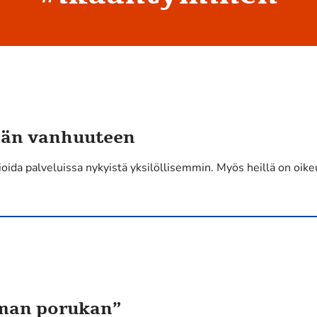
vään vanhuuteen
mioida palveluissa nykyistä yksilöllisemmin. Myös heillä on o
oman porukan”