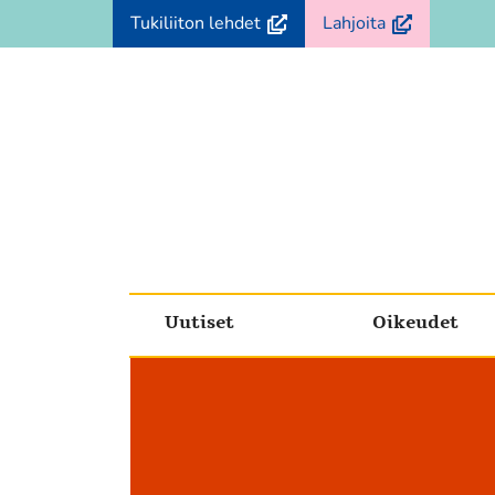
Siirry
(avautuu
(avautuu
Tukiliiton lehdet
Lahjoita
sisältöön
uuteen
uuteen
ikkunaan,
ikkunaan,
siirryt
siirryt
toiseen
toiseen
palveluun)
palveluun)
Uutiset
Oikeudet