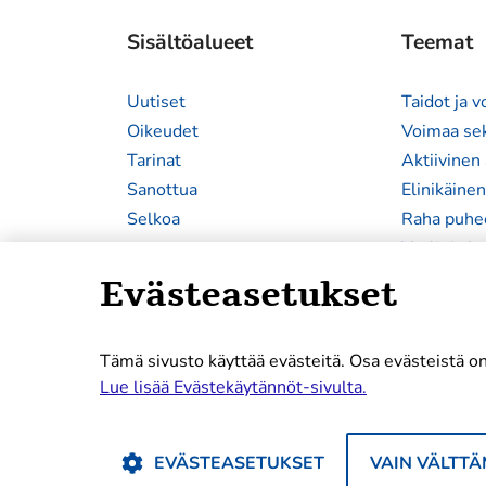
Sisältöalueet
Teemat
Uutiset
Taidot ja 
Oikeudet
Voimaa se
Tarinat
Aktiivinen 
Sanottua
Elinikäine
Selkoa
Raha puhe
Vaalit ja k
Evästeasetukset
Tämä sivusto käyttää evästeitä. Osa evästeistä on
Lue lisää Evästekäytännöt-sivulta.
EVÄSTEASETUKSET
VAIN VÄLTT
© 2026 Kaikki oikeudet pidätetään