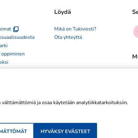
Löydä
Se
(avautuu
So
voimat
Mikä on Tukiviesti?
uuteen
me
ksuaalisuudesta
Ota yhteyttä
ikkunaan)
fa
arki
n oppiminen
M
eksi
ansalaisuus
 välttämättömiä ja osaa käytetään analytiikkatarkoituksiin.
ÄMÄTTÖMÄT
HYVÄKSY EVÄSTEET