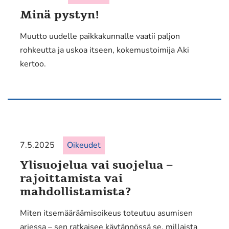
Minä pystyn!
Muutto uudelle paikkakunnalle vaatii paljon
rohkeutta ja uskoa itseen, kokemustoimija Aki
kertoo.
7.5.2025
Oikeudet
Ylisuojelua vai suojelua –
rajoittamista vai
mahdollistamista?
Miten itsemääräämisoikeus toteutuu asumisen
arjessa – sen ratkaisee käytännössä se, millaista