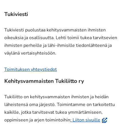
Tukiviesti
Tukiviesti puolustaa kehitysvammaisten ihmisten
oikeuksia ja osallisuutta. Lehti toimii tukea tarvitsevien
ihmisten perheille ja lähi-ihmisille tiedonlähteenä ja
väylänä vertaisyhteisöön.
Toimituksen yhteystiedot
Kehitysvammaisten Tukiliitto ry
Tukiliitto on kehitysvammaisten ihmisten ja heidän
läheistensä oma järjestö. Toimintamme on tarkoitettu
kaikille, jotka tarvitsevat tukea ymmärtämiseen,
(avautuu
oppimiseen ja arjen toimintoihin
: Liiton sivuille
uuteen