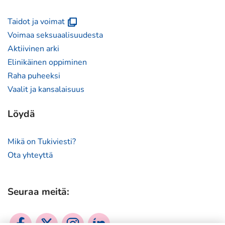
(avautuu
Taidot ja voimat
uuteen
Voimaa seksuaalisuudesta
ikkunaan)
Aktiivinen arki
Elinikäinen oppiminen
Raha puheeksi
Vaalit ja kansalaisuus
Löydä
Mikä on Tukiviesti?
Ota yhteyttä
Seuraa meitä:
Sosiaalinen
Sosiaalinen
Sosiaalinen
Sosiaalinen