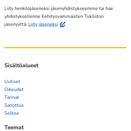
ikkunaan,
Liity henkilöjäseneksi jäsenyhdistykseemme tai hae
siirryt
yhdistyksellenne Kehitysvammaisten Tukiliiton
toiseen
(avautuu
jäsenyyttä:
Liity jäseneksi
palveluun)
uuteen
ikkunaan,
siirryt
toiseen
palveluun)
Sisältöalueet
Uutiset
Oikeudet
Tarinat
Sanottua
Selkoa
Teemat