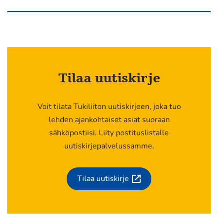
Tilaa uutiskirje
Voit tilata Tukiliiton uutiskirjeen, joka tuo
lehden ajankohtaiset asiat suoraan
sähköpostiisi. Liity postituslistalle
uutiskirjepalvelussamme.
Tilaa uutiskirje
(siirryt
toiseen
palveluun)