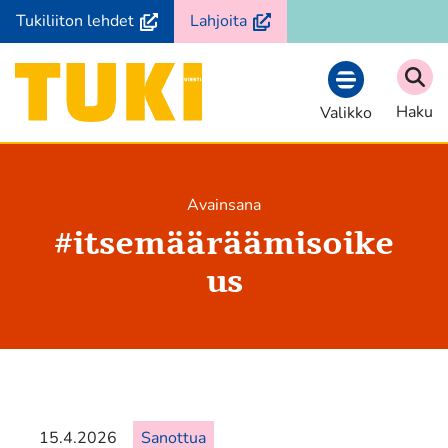
Siirry
(avautuu
(avautuu
Tukiliiton lehdet
Lahjoita
sisältöön
uuteen
uuteen
ikkunaan,
ikkunaan,
Etusivu
siirryt
siirryt
Haku
Valikko
toiseen
toiseen
palveluun)
palveluun)
Avainsana
#
itsemääräämisoike
us
15.4.2026
Sanottua