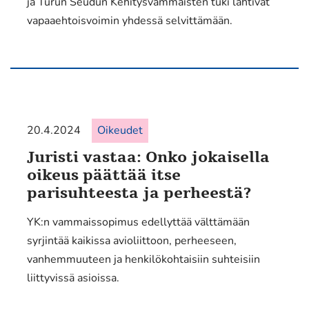
ja Turun Seudun Kehitysvammaisten tuki lähtivät
vapaaehtoisvoimin yhdessä selvittämään.
20.4.2024
Oikeudet
Juristi vastaa: Onko jokaisella
oikeus päättää itse
parisuhteesta ja perheestä?
YK:n vammaissopimus edellyttää välttämään
syrjintää kaikissa avioliittoon, perheeseen,
vanhemmuuteen ja henkilökohtaisiin suhteisiin
liittyvissä asioissa.