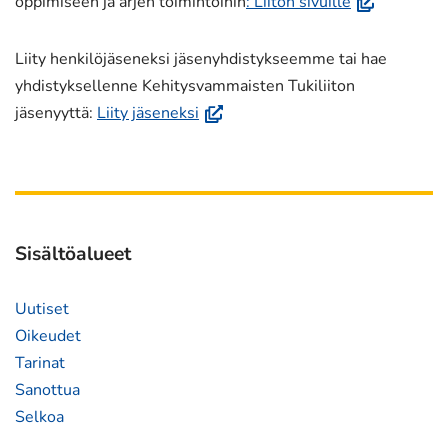
(avautuu
oppimiseen ja arjen toimintoihin
: Liiton sivuille
uuteen
ikkunaan,
Liity henkilöjäseneksi jäsenyhdistykseemme tai hae
siirryt
yhdistyksellenne Kehitysvammaisten Tukiliiton
toiseen
(avautuu
jäsenyyttä:
Liity jäseneksi
palveluun)
uuteen
ikkunaan,
siirryt
toiseen
palveluun)
Sisältöalueet
Uutiset
Oikeudet
Tarinat
Sanottua
Selkoa