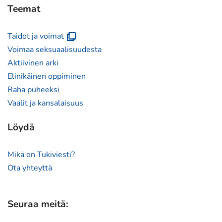
Teemat
(avautuu
Taidot ja voimat
uuteen
Voimaa seksuaalisuudesta
ikkunaan)
Aktiivinen arki
Elinikäinen oppiminen
Raha puheeksi
Vaalit ja kansalaisuus
Löydä
Mikä on Tukiviesti?
Ota yhteyttä
Seuraa meitä: