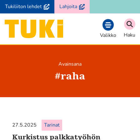
Siirry
(avautuu
(avautuu
Tukiliiton lehdet
Lahjoita
sisältöön
uuteen
uuteen
ikkunaan,
ikkunaan,
Etusivu
siirryt
siirryt
Haku
Valikko
toiseen
toiseen
palveluun)
palveluun)
Avainsana
#
raha
27.5.2025
Tarinat
Kurkistus palkkatyöhön