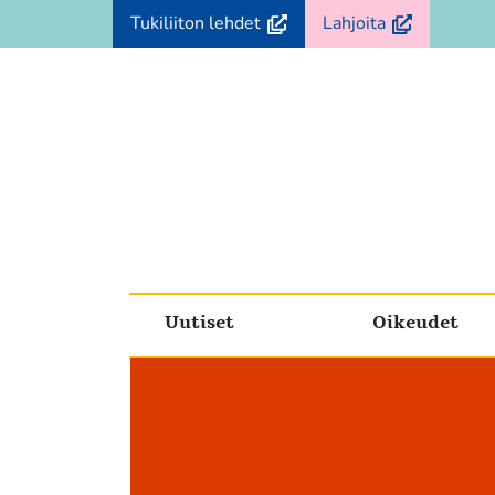
Siirry
(avautuu
(avautuu
Tukiliiton lehdet
Lahjoita
sisältöön
uuteen
uuteen
ikkunaan,
ikkunaan,
siirryt
siirryt
toiseen
toiseen
palveluun)
palveluun)
Uutiset
Oikeudet