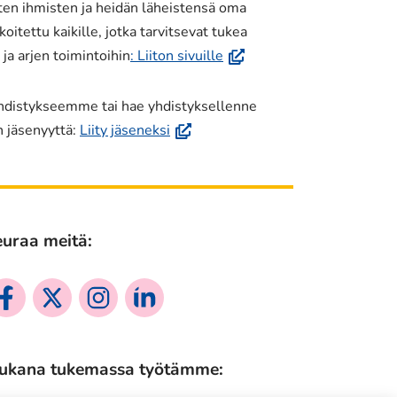
ten ihmisten ja heidän läheistensä oma
oitettu kaikille, jotka tarvitsevat tukea
(avautuu
a arjen toimintoihin
: Liiton sivuille
uuteen
ikkunaan,
yhdistykseemme tai hae yhdistyksellenne
siirryt
(avautuu
n jäsenyyttä:
Liity jäseneksi
toiseen
uuteen
palveluun)
ikkunaan,
siirryt
toiseen
uraa meitä:
palveluun)
siaalinen
Sosiaalinen
Sosiaalinen
Sosiaalinen
dia:
media:
media:
media:
cebook
twitter
instagram
linkedin
ukana tukemassa työtämme: