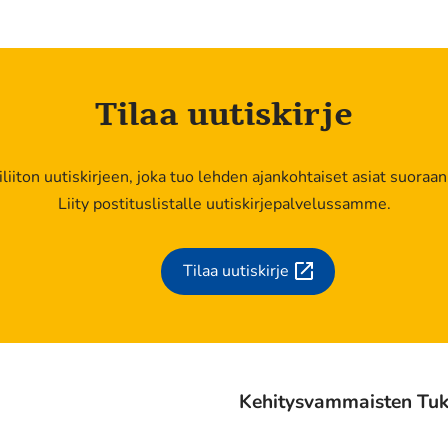
Tilaa uutiskirje
kiliiton uutiskirjeen, joka tuo lehden ajankohtaiset asiat suoraan
Liity postituslistalle uutiskirjepalvelussamme.
Tilaa uutiskirje
(siirryt
toiseen
palveluun)
Kehitysvammaisten Tukil