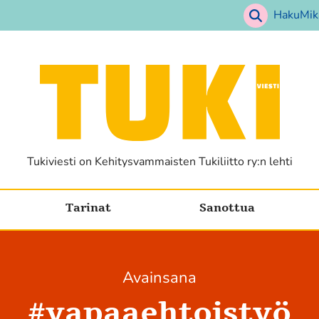
Haku
Mik
Etusivu
Tukiviesti on Kehitysvammaisten Tukiliitto ry:n lehti
Tarinat
Sanottua
Avainsana
#
vapaaehtoistyö