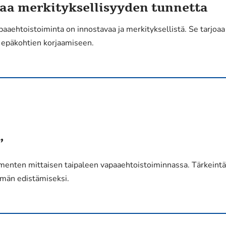
aa merkityksellisyyden tunnetta
apaaehtoistoiminta on innostavaa ja merkityksellistä. Se tarjo
 epäkohtien korjaamiseen.
”
menten mittaisen taipaleen vapaaehtoistoiminnassa. Tärkeintä 
ämän edistämiseksi.