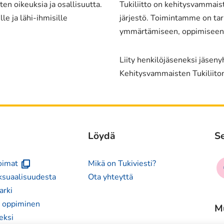
en oikeuksia ja osallisuutta.
Tukiliitto on kehitysvammais
le ja lähi-ihmisille
järjestö. Toimintamme on tark
ymmärtämiseen, oppimiseen j
Liity henkilöjäseneksi jäsen
Kehitysvammaisten Tukiliito
Löydä
Se
(avautuu
So
voimat
Mikä on Tukiviesti?
uuteen
me
ksuaalisuudesta
Ota yhteyttä
ikkunaan)
fa
arki
n oppiminen
M
eksi