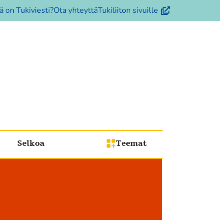
(avautuu
ä on Tukiviesti?
Ota yhteyttä
Tukiliiton sivuille
uuteen
ikkunaan,
siirryt
toiseen
palveluun)
Selkoa
Teemat