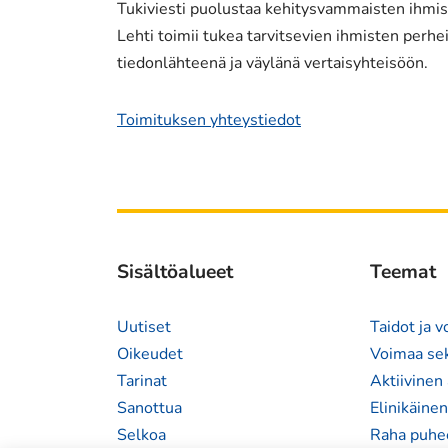
Tukiviesti puolustaa kehitysvammaisten ihmist
Lehti toimii tukea tarvitsevien ihmisten perheil
tiedonlähteenä ja väylänä vertaisyhteisöön.
Toimituksen yhteystiedot
Sisältöalueet
Teemat
Uutiset
Taidot ja 
Oikeudet
Voimaa se
Tarinat
Aktiivinen 
Sanottua
Elinikäine
Selkoa
Raha puhe