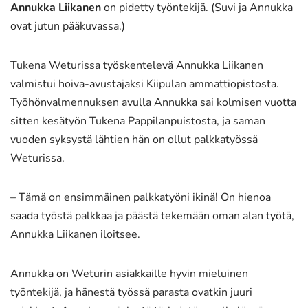
Annukka Liikanen
on pidetty työntekijä. (Suvi ja Annukka
ovat jutun pääkuvassa.)
Tukena Weturissa työskentelevä Annukka Liikanen
valmistui hoiva-avustajaksi Kiipulan ammattiopistosta.
Työhönvalmennuksen avulla Annukka sai kolmisen vuotta
sitten kesätyön Tukena Pappilanpuistosta, ja saman
vuoden syksystä lähtien hän on ollut palkkatyössä
Weturissa.
– Tämä on ensimmäinen palkkatyöni ikinä! On hienoa
saada työstä palkkaa ja päästä tekemään oman alan työtä,
Annukka Liikanen iloitsee.
Annukka on Weturin asiakkaille hyvin mieluinen
työntekijä, ja hänestä työssä parasta ovatkin juuri