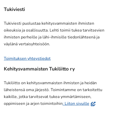
Tukiviesti
Tukiviesti puolustaa kehitysvammaisten ihmisten
oikeuksia ja osallisuutta. Lehti toimii tukea tarvitsevien
ihmisten perheille ja lähi-ihmisille tiedonlähteenä ja
väylänä vertaisyhteisöön.
Toimituksen yhteystiedot
Kehitysvammaisten Tukiliitto ry
Tukiliitto on kehitysvammaisten ihmisten ja heidän
läheistensä oma järjestö. Toimintamme on tarkoitettu
kaikille, jotka tarvitsevat tukea ymmärtämiseen,
(avautuu
oppimiseen ja arjen toimintoihin
: Liiton sivuille
uuteen