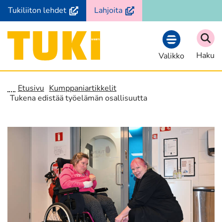
Siirry
(avautuu
(avautuu
Tukiliiton lehdet
Lahjoita
sisältöön
uuteen
uuteen
ikkunaan,
ikkunaan,
Etusivu
siirryt
siirryt
Haku
Valikko
toiseen
toiseen
palveluun)
palveluun)
Etusivu
Kumppaniartikkelit
Tukena edistää työelämän osallisuutta