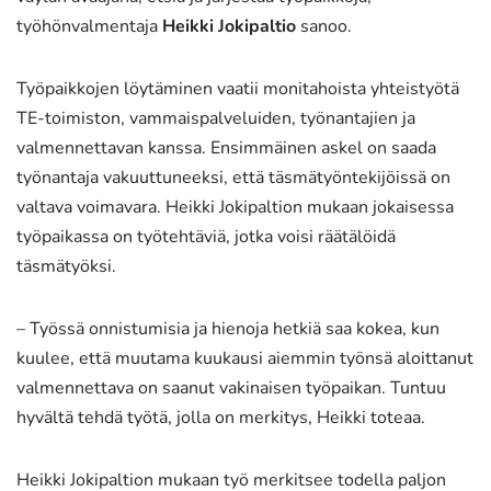
työhönvalmentaja
Heikki Jokipaltio
sanoo.
Työpaikkojen löytäminen vaatii monitahoista yhteistyötä
TE-toimiston, vammaispalveluiden, työnantajien ja
valmennettavan kanssa. Ensimmäinen askel on saada
työnantaja vakuuttuneeksi, että täsmätyöntekijöissä on
valtava voimavara. Heikki Jokipaltion mukaan jokaisessa
työpaikassa on työtehtäviä, jotka voisi räätälöidä
täsmätyöksi.
– Työssä onnistumisia ja hienoja hetkiä saa kokea, kun
kuulee, että muutama kuukausi aiemmin työnsä aloittanut
valmennettava on saanut vakinaisen työpaikan. Tuntuu
hyvältä tehdä työtä, jolla on merkitys, Heikki toteaa.
Heikki Jokipaltion mukaan työ merkitsee todella paljon