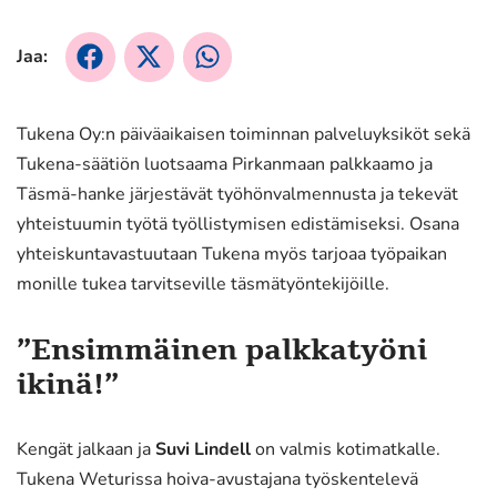
Jaa:
Jaa
Jaa
Jaa
Facebookissa
X:ssä
WhatsApissa
Tukena Oy:n päiväaikaisen toiminnan palveluyksiköt sekä
Tukena-säätiön luotsaama Pirkanmaan palkkaamo ja
Täsmä-hanke järjestävät työhönvalmennusta ja tekevät
yhteistuumin työtä työllistymisen edistämiseksi. Osana
yhteiskuntavastuutaan Tukena myös tarjoaa työpaikan
monille tukea tarvitseville täsmätyöntekijöille.
”Ensimmäinen palkkatyöni
ikinä!”
Kengät jalkaan ja
Suvi Lindell
on valmis kotimatkalle.
Tukena Weturissa hoiva-avustajana työskentelevä