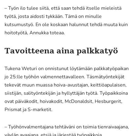
– Työn ilo tulee siitä, että saan tehdä itselle mieleistä
työtä, josta aidosti tykkään. Tämä on minulle
kutsumustyö. En ole koskaan halunnut tehdä muuta kuin
hoitotyötä, Annukka toteaa.
Tavoitteena aina palkkatyö
Tukena Weturi on onnistunut löytämään palkkatyöpaikan
jo 25:lle työhön valmennettavalleen. Täsmätyöntekijät
tekevät muun muassa hoiva-avustajan, keittiöapulaisen,
siistijän, salityöntekijän ja hyllyttäjän työtä. Työpaikkoina
ovat päiväkodit, hoivakodit, McDonaldsit, Hesburgerit,
Prismat ja S-marketit.
– Työhönvalmentajana tehtäväni on toimia tienraivaajana,
väylän avaajana, etsiä ja järjestää työpaikkoja,