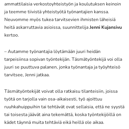
ammattilaisia verkostoyhteistyön ja koulutuksen keinoin
ja teemme tiivistä yhteistyötä työnantajien kanssa.
Neuvomme myös tukea tarvitsevien ihmisten läheisiä
heitä askarruttavia asioissa, suunnittelija
Jenni Kujansivu
kertoo.
– Autamme työnantajia löytämään juuri heidän
tarpeisiinsa sopivan työntekijän. Täsmätyöntekijä voi olla
juuri se puuttuva palanen, jonka työnantaja ja työyhteisö
tarvitsee, Jenni jatkaa.
Täsmätyöntekijät voivat olla ratkaisu tilanteisiin, joissa
työtä on tarjolla vain osa-aikaisesti, työ ajoittuu
ruuhkahuippuihin tai tehtävät ovat sellaisia, että ne syystä
tai toisesta jäävät aina tekemättä, koska työntekijöillä on
kädet täynnä muita tehtäviä eikä heillä ole aikaa.