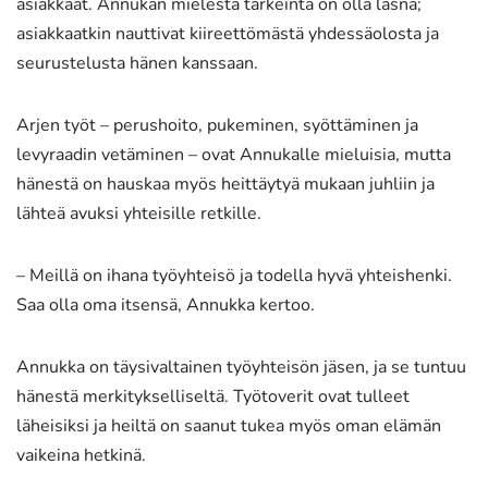
asiakkaat. Annukan mielestä tärkeintä on olla läsnä;
asiakkaatkin nauttivat kiireettömästä yhdessäolosta ja
seurustelusta hänen kanssaan.
Arjen työt – perushoito, pukeminen, syöttäminen ja
levyraadin vetäminen – ovat Annukalle mieluisia, mutta
hänestä on hauskaa myös heittäytyä mukaan juhliin ja
lähteä avuksi yhteisille retkille.
– Meillä on ihana työyhteisö ja todella hyvä yhteishenki.
Saa olla oma itsensä, Annukka kertoo.
Annukka on täysivaltainen työyhteisön jäsen, ja se tuntuu
hänestä merkitykselliseltä. Työtoverit ovat tulleet
läheisiksi ja heiltä on saanut tukea myös oman elämän
vaikeina hetkinä.