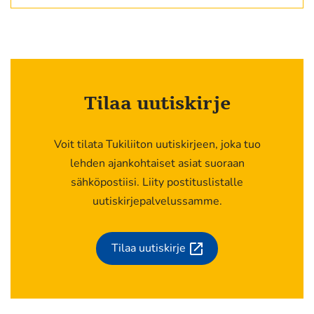
Tilaa uutiskirje
Voit tilata Tukiliiton uutiskirjeen, joka tuo
lehden ajankohtaiset asiat suoraan
sähköpostiisi. Liity postituslistalle
uutiskirjepalvelussamme.
Tilaa uutiskirje
(siirryt
toiseen
palveluun)