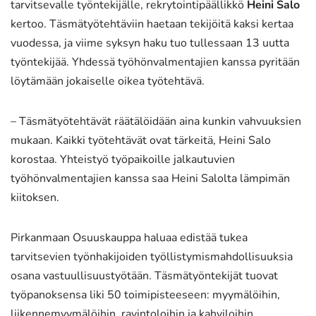
tarvitsevalle työntekijälle, rekrytointipäällikkö
Heini Salo
kertoo. Täsmätyötehtäviin haetaan tekijöitä kaksi kertaa
vuodessa, ja viime syksyn haku tuo tullessaan 13 uutta
työntekijää. Yhdessä työhönvalmentajien kanssa pyritään
löytämään jokaiselle oikea työtehtävä.
– Täsmätyötehtävät räätälöidään aina kunkin vahvuuksien
mukaan. Kaikki työtehtävät ovat tärkeitä, Heini Salo
korostaa. Yhteistyö työpaikoille jalkautuvien
työhönvalmentajien kanssa saa Heini Salolta lämpimän
kiitoksen.
Pirkanmaan Osuuskauppa haluaa edistää tukea
tarvitsevien työnhakijoiden työllistymismahdollisuuksia
osana vastuullisuustyötään. Täsmätyöntekijät tuovat
työpanoksensa liki 50 toimipisteeseen: myymälöihin,
liikennemyymälöihin, ravintoloihin ja kahviloihin.