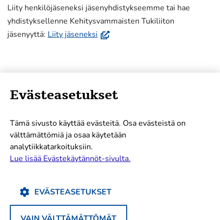
ikkunaan,
Liity henkilöjäseneksi jäsenyhdistykseemme tai hae
siirryt
yhdistyksellenne Kehitysvammaisten Tukiliiton
toiseen
(avautuu
jäsenyyttä:
Liity jäseneksi
palveluun)
uuteen
ikkunaan,
siirryt
toiseen
Evästeasetukset
palveluun)
Sisältöalueet
Tämä sivusto käyttää evästeitä. Osa evästeistä on
Uutiset
välttämättömiä ja osaa käytetään
Oikeudet
analytiikkatarkoituksiin.
Tarinat
Lue lisää Evästekäytännöt-sivulta.
Sanottua
Selkoa
EVÄSTEASETUKSET
Teemat
VAIN VÄLTTÄMÄTTÖMÄT