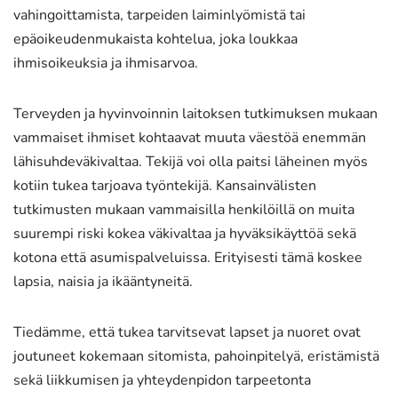
vahingoittamista, tarpeiden laiminlyömistä tai
epäoikeudenmukaista kohtelua, joka loukkaa
ihmisoikeuksia ja ihmisarvoa.
Terveyden ja hyvinvoinnin laitoksen tutkimuksen mukaan
vammaiset ihmiset kohtaavat muuta väestöä enemmän
lähisuhdeväkivaltaa. Tekijä voi olla paitsi läheinen myös
kotiin tukea tarjoava työntekijä. Kansainvälisten
tutkimusten mukaan vammaisilla henkilöillä on muita
suurempi riski kokea väkivaltaa ja hyväksikäyttöä sekä
kotona että asumispalveluissa. Erityisesti tämä koskee
lapsia, naisia ja ikääntyneitä.
Tiedämme, että tukea tarvitsevat lapset ja nuoret ovat
joutuneet kokemaan sitomista, pahoinpitelyä, eristämistä
sekä liikkumisen ja yhteydenpidon tarpeetonta