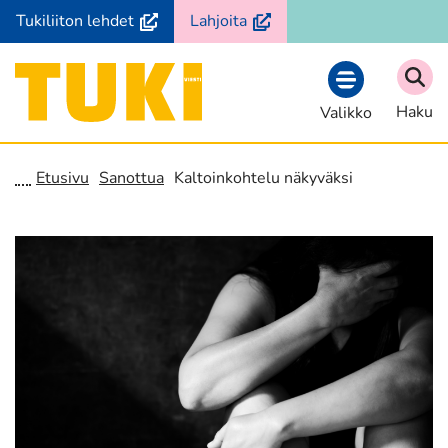
Siirry
(avautuu
(avautuu
Tukiliiton lehdet
Lahjoita
sisältöön
uuteen
uuteen
ikkunaan,
ikkunaan,
Etusivu
siirryt
siirryt
Haku
Valikko
toiseen
toiseen
palveluun)
palveluun)
Etusivu
Sanottua
Kaltoinkohtelu näkyväksi