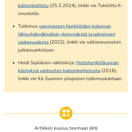
kaltoinkohtelu
(25.3.2024), linkki vie Tukiliitto.fi-
sivustolle.
Tutkimus
vammaisten henkilöiden kokeman
lähisuhdeväkivallan yleisyydestä ja palvelujen
saatavuudesta
(2022), linkki vie valtioneuvoston
julkaisuarkistoon.
Heidi Sipiläisen väitöskirja:
Hoitohenkilökunnan
käsityksiä vanhusten kaltoinkohtelusta
(2016),
linkki vie Itä-Suomen yliopiston tutkimuskantaan.
Artikkeli kuuluu teemaan
(8/9)