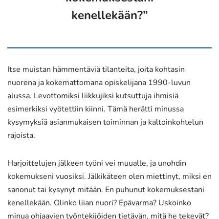
kenellekään?”
Itse muistan hämmentäviä tilanteita, joita kohtasin
nuorena ja kokemattomana opiskelijana 1990-luvun
alussa. Levottomiksi liikkujiksi kutsuttuja ihmisiä
esimerkiksi vyötettiin kiinni. Tämä herätti minussa
kysymyksiä asianmukaisen toiminnan ja kaltoinkohtelun
rajoista.
Harjoittelujen jälkeen työni vei muualle, ja unohdin
kokemukseni vuosiksi. Jälkikäteen olen miettinyt, miksi en
sanonut tai kysynyt mitään. En puhunut kokemuksestani
kenellekään. Olinko liian nuori? Epävarma? Uskoinko
minua ohjaavien työntekijöiden tietävän, mitä he tekevät?