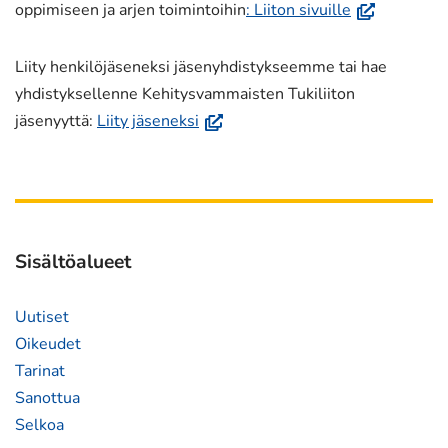
(avautuu
oppimiseen ja arjen toimintoihin
: Liiton sivuille
uuteen
ikkunaan,
Liity henkilöjäseneksi jäsenyhdistykseemme tai hae
siirryt
yhdistyksellenne Kehitysvammaisten Tukiliiton
toiseen
(avautuu
jäsenyyttä:
Liity jäseneksi
palveluun)
uuteen
ikkunaan,
siirryt
toiseen
palveluun)
Sisältöalueet
Uutiset
Oikeudet
Tarinat
Sanottua
Selkoa