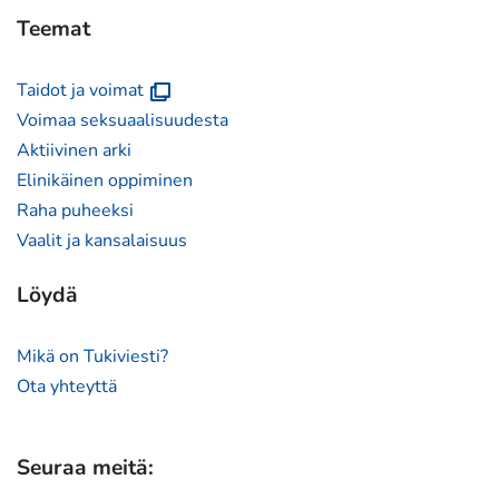
Teemat
(avautuu
Taidot ja voimat
uuteen
Voimaa seksuaalisuudesta
ikkunaan)
Aktiivinen arki
Elinikäinen oppiminen
Raha puheeksi
Vaalit ja kansalaisuus
Löydä
Mikä on Tukiviesti?
Ota yhteyttä
Seuraa meitä: