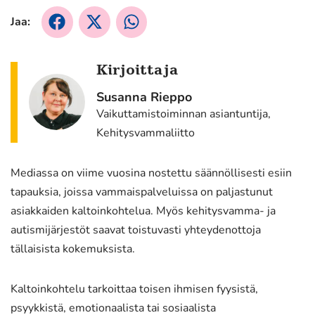
Jaa:
Jaa
Jaa
Jaa
Facebookissa
X:ssä
WhatsApissa
Kirjoittaja
Susanna Rieppo
Vaikuttamistoiminnan asiantuntija,
Kehitysvammaliitto
Mediassa on viime vuosina nostettu säännöllisesti esiin
tapauksia, joissa vammaispalveluissa on paljastunut
asiakkaiden kaltoinkohtelua. Myös kehitysvamma- ja
autismijärjestöt saavat toistuvasti yhteydenottoja
tällaisista kokemuksista.
Kaltoinkohtelu tarkoittaa toisen ihmisen fyysistä,
psyykkistä, emotionaalista tai sosiaalista