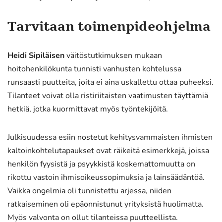
Tarvitaan toimenpideohjelma
Heidi Sipiläisen
väitöstutkimuksen mukaan
hoitohenkilökunta tunnisti vanhusten kohtelussa
runsaasti puutteita, joita ei aina uskallettu ottaa puheeksi.
Tilanteet voivat olla ristiriitaisten vaatimusten täyttämiä
hetkiä, jotka kuormittavat myös työntekijöitä.
Julkisuudessa esiin nostetut kehitysvammaisten ihmisten
kaltoinkohtelutapaukset ovat räikeitä esimerkkejä, joissa
henkilön fyysistä ja psyykkistä koskemattomuutta on
rikottu vastoin ihmisoikeussopimuksia ja lainsäädäntöä.
Vaikka ongelmia oli tunnistettu arjessa, niiden
ratkaiseminen oli epäonnistunut yrityksistä huolimatta.
Myös valvonta on ollut tilanteissa puutteellista.