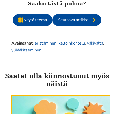
Saako tästä puhua?
Näytä teema
Seuraava artikkeli
Avainsanat
:
eristäminen
,
kaltoinkohtelu
,
väkivalta
,
ylilääkitseminen
Saatat olla kiinnostunut myös
näistä