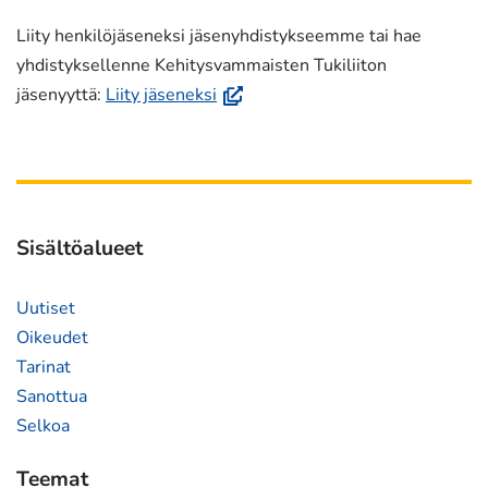
uuteen
ikkunaan,
Liity henkilöjäseneksi jäsenyhdistykseemme tai hae
siirryt
yhdistyksellenne Kehitysvammaisten Tukiliiton
toiseen
(avautuu
jäsenyyttä:
Liity jäseneksi
palveluun)
uuteen
ikkunaan,
siirryt
toiseen
palveluun)
Sisältöalueet
Uutiset
Oikeudet
Tarinat
Sanottua
Selkoa
Teemat