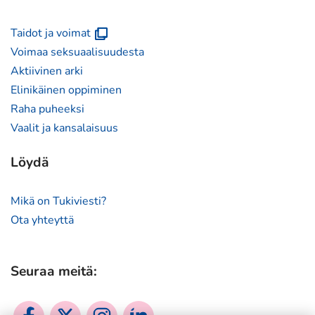
(avautuu
Taidot ja voimat
uuteen
Voimaa seksuaalisuudesta
ikkunaan)
Aktiivinen arki
Elinikäinen oppiminen
Raha puheeksi
Vaalit ja kansalaisuus
Löydä
Mikä on Tukiviesti?
Ota yhteyttä
Seuraa meitä:
Sosiaalinen
Sosiaalinen
Sosiaalinen
Sosiaalinen