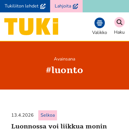
Siirry
(avautuu
(avautuu
Tukiliiton lehdet
Lahjoita
sisältöön
uuteen
uuteen
ikkunaan,
ikkunaan,
Etusivu
siirryt
siirryt
Haku
Valikko
toiseen
toiseen
palveluun)
palveluun)
Avainsana
#
luonto
13.4.2026
Selkoa
Luonnossa voi liikkua monin