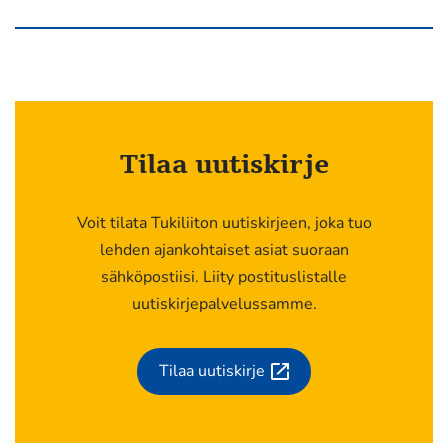
Tilaa uutiskirje
Voit tilata Tukiliiton uutiskirjeen, joka tuo
lehden ajankohtaiset asiat suoraan
sähköpostiisi. Liity postituslistalle
uutiskirjepalvelussamme.
Tilaa uutiskirje
(siirryt
toiseen
palveluun)