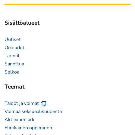
siirryt
toiseen
palveluun)
Sisältöalueet
Uutiset
Oikeudet
Tarinat
Sanottua
Selkoa
Teemat
(avautuu
Taidot ja voimat
uuteen
Voimaa seksuaalisuudesta
ikkunaan)
Aktiivinen arki
Elinikäinen oppiminen