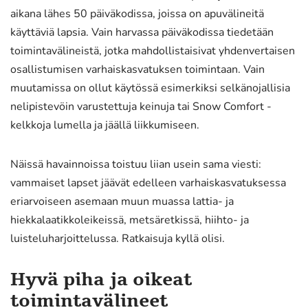
aikana lähes 50 päiväkodissa, joissa on apuvälineitä
käyttäviä lapsia. Vain harvassa päiväkodissa tiedetään
toimintavälineistä, jotka mahdollistaisivat yhdenvertaisen
osallistumisen varhaiskasvatuksen toimintaan. Vain
muutamissa on ollut käytössä esimerkiksi selkänojallisia
nelipistevöin varustettuja keinuja tai Snow Comfort -
kelkkoja lumella ja jäällä liikkumiseen.
Näissä havainnoissa toistuu liian usein sama viesti:
vammaiset lapset jäävät edelleen varhaiskasvatuksessa
eriarvoiseen asemaan muun muassa lattia- ja
hiekkalaatikkoleikeissä, metsäretkissä, hiihto- ja
luisteluharjoittelussa. Ratkaisuja kyllä olisi.
Hyvä piha ja oikeat
toimintavälineet