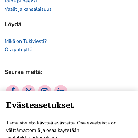
Raha puheeksi
Vaalit ja kansalaisuus
Löydä
Mikä on Tukiviesti?
Ota yhteyttä
Seuraa meitä:
Sosiaalinen
Sosiaalinen
Sosiaalinen
Sosiaalinen
media:
media:
media:
media:
Evästeasetukset
facebook
twitter
instagram
linkedin
Mukana tukemassa työtämme:
Tämä sivusto käyttää evästeitä. Osa evästeistä on
välttämättömiä ja osaa käytetään
analytiikkatarkoituksiin.