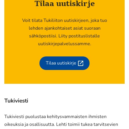
Tilaa uutiskirje
Voit tilata Tukiliiton uutiskirjeen, joka tuo
lehden ajankohtaiset asiat suoraan
sähköpostiisi. Liity postituslistalle
uutiskirjepalvelussamme.
Tilaa uutiskirje
(siirryt
toiseen
palveluun)
Tukiviesti
Tukiviesti puolustaa kehitysvammaisten ihmisten
oikeuksia ja osallisuutta. Lehti toimii tukea tarvitsevien