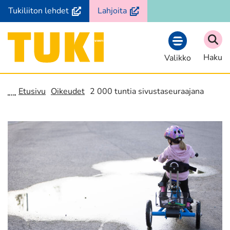
Siirry
(avautuu
(avautuu
Tukiliiton lehdet
Lahjoita
sisältöön
uuteen
uuteen
ikkunaan,
ikkunaan,
Etusivu
siirryt
siirryt
Haku
Valikko
toiseen
toiseen
palveluun)
palveluun)
Etusivu
Oikeudet
2 000 tuntia sivustaseuraajana