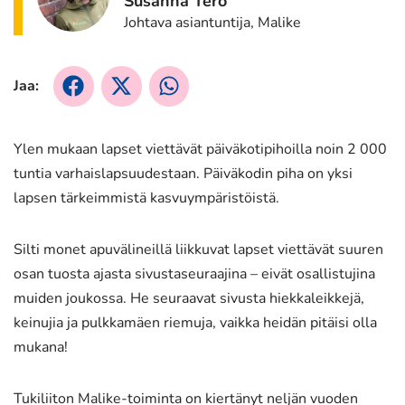
Susanna Tero
Johtava asiantuntija, Malike
Jaa:
Jaa
Jaa
Jaa
Facebookissa
X:ssä
WhatsApissa
Ylen mukaan lapset viettävät päiväkotipihoilla noin 2 000
tuntia varhaislapsuudestaan. Päiväkodin piha on yksi
lapsen tärkeimmistä kasvuympäristöistä.
Silti monet apuvälineillä liikkuvat lapset viettävät suuren
osan tuosta ajasta sivustaseuraajina – eivät osallistujina
muiden joukossa. He seuraavat sivusta hiekkaleikkejä,
keinujia ja pulkkamäen riemuja, vaikka heidän pitäisi olla
mukana!
Tukiliiton Malike-toiminta on kiertänyt neljän vuoden