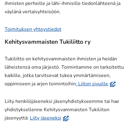
ihmisten perheille ja lähi-ihmisille tiedonlähteenä ja
väylänä vertaisyhteisöön.
Toimituksen yhteystiedot
Kehitysvammaisten Tukiliitto ry
Tukiliitto on kehitysvammaisten ihmisten ja heidän
läheistensä oma järjestö. Toimintamme on tarkoitettu
kaikille, jotka tarvitsevat tukea ymmärtämiseen,
(avautuu
oppimiseen ja arjen toimintoihin
: Liiton sivuille
uuteen
ikkunaan,
Liity henkilöjäseneksi jäsenyhdistykseemme tai hae
siirryt
yhdistyksellenne Kehitysvammaisten Tukiliiton
toiseen
(avautuu
jäsenyyttä:
Liity jäseneksi
palveluun)
uuteen
ikkunaan,