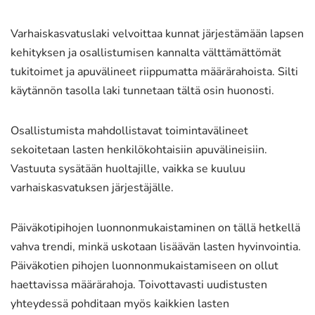
Varhaiskasvatuslaki velvoittaa kunnat järjestämään lapsen
kehityksen ja osallistumisen kannalta välttämättömät
tukitoimet ja apuvälineet riippumatta määrärahoista. Silti
käytännön tasolla laki tunnetaan tältä osin huonosti.
Osallistumista mahdollistavat toimintavälineet
sekoitetaan lasten henkilökohtaisiin apuvälineisiin.
Vastuuta sysätään huoltajille, vaikka se kuuluu
varhaiskasvatuksen järjestäjälle.
Päiväkotipihojen luonnonmukaistaminen on tällä hetkellä
vahva trendi, minkä uskotaan lisäävän lasten hyvinvointia.
Päiväkotien pihojen luonnonmukaistamiseen on ollut
haettavissa määrärahoja. Toivottavasti uudistusten
yhteydessä pohditaan myös kaikkien lasten