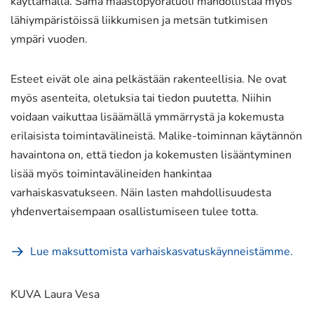
käyttämällä. Sama maastopyörätuoli mahdollistaa myös
lähiympäristöissä liikkumisen ja metsän tutkimisen
ympäri vuoden.
Esteet eivät ole aina pelkästään rakenteellisia. Ne ovat
myös asenteita, oletuksia tai tiedon puutetta. Niihin
voidaan vaikuttaa lisäämällä ymmärrystä ja kokemusta
erilaisista toimintavälineistä. Malike-toiminnan käytännön
havaintona on, että tiedon ja kokemusten lisääntyminen
lisää myös toimintavälineiden hankintaa
varhaiskasvatukseen. Näin lasten mahdollisuudesta
yhdenvertaisempaan osallistumiseen tulee totta.
Lue maksuttomista varhaiskasvatuskäynneistämme.
KUVA Laura Vesa