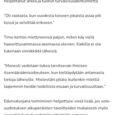
helpottanut arkea ja tuonut turvallisuudentunnetta.
”Oli raskasta, kun vuodesta toiseen jokaista asiaa piti
kysyä ja selvittää erikseen.”
Timo kertoo miettineensä paljon, miten käy vielä
haavoittuvammassa asemassa olevien. Kaikilla ei ole
tukenaan sinnikkäitä läheisiä.
”Monesti vedotaan tukea tarvitsevan ihmisen
itsemääräämisoikeuteen, kun kieltäydytään antamasta
tietoja läheisille. Mielestäni pitäisi kuitenkin miettiä
laajemmin heidän todellista etuaan ja turvallisuuttaan.”
Edunvalvojana toimiminen helpottuisi vielä lisää, jos sote-
uudistuksen alkuperäisten tavoitteiden mukaisesti myös