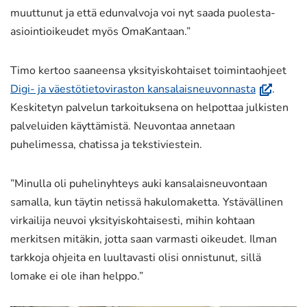
muuttunut ja että edunvalvoja voi nyt saada puolesta-
asiointioikeudet myös OmaKantaan.”
Timo kertoo saaneensa yksityiskohtaiset toimintaohjeet
(avautuu
Digi- ja väestötietoviraston kansalaisneuvonnasta
.
uuteen
Keskitetyn palvelun tarkoituksena on helpottaa julkisten
ikkunaan,
palveluiden käyttämistä. Neuvontaa annetaan
siirryt
puhelimessa, chatissa ja tekstiviestein.
toiseen
palveluun)
”Minulla oli puhelinyhteys auki kansalaisneuvontaan
samalla, kun täytin netissä hakulomaketta. Ystävällinen
virkailija neuvoi yksityiskohtaisesti, mihin kohtaan
merkitsen mitäkin, jotta saan varmasti oikeudet. Ilman
tarkkoja ohjeita en luultavasti olisi onnistunut, sillä
lomake ei ole ihan helppo.”