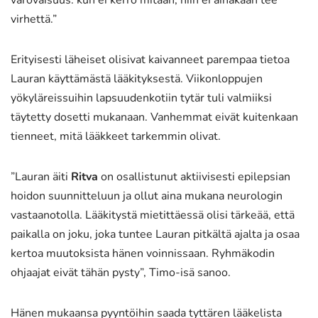
virhettä.”
Erityisesti läheiset olisivat kaivanneet parempaa tietoa
Lauran käyttämästä lääkityksestä. Viikonloppujen
yökyläreissuihin lapsuudenkotiin tytär tuli valmiiksi
täytetty dosetti mukanaan. Vanhemmat eivät kuitenkaan
tienneet, mitä lääkkeet tarkemmin olivat.
”Lauran äiti
Ritva
on osallistunut aktiivisesti epilepsian
hoidon suunnitteluun ja ollut aina mukana neurologin
vastaanotolla. Lääkitystä mietittäessä olisi tärkeää, että
paikalla on joku, joka tuntee Lauran pitkältä ajalta ja osaa
kertoa muutoksista hänen voinnissaan. Ryhmäkodin
ohjaajat eivät tähän pysty”, Timo-isä sanoo.
Hänen mukaansa pyyntöihin saada tyttären lääkelista