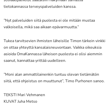
sosiaalipalvelut saataisiin näkymään samassa
tietokannassa terveyspalveluiden kanssa.
”Nyt palveluiden siitä puolesta ei ole mitään mustaa
valkoisella, mikä saa aikaan epävarmuutta.”
Tukea tarvitsevien ihmisten läheisille Timon tärkein vinkki
on ottaa yhteyttä kansalaisneuvontaan. Vaikka oikeuksia
asioida OmaKannassa läheisen puolesta ei olisi aiemmin
saanut, kannattaa yrittää uudelleen.
”Moni alan ammattilainenkin tuntuu olevan tietämätön
siitä, että ohjeistus on muuttunut”, Timo Purhonen sanoo.
TEKSTI Mari Vehmanen
KUVAT Juha Metso