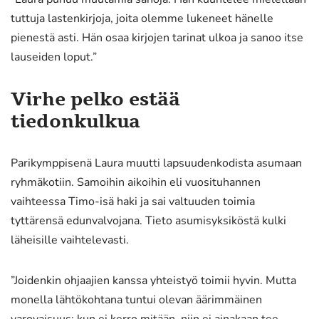
tuttuja lastenkirjoja, joita olemme lukeneet hänelle
pienestä asti. Hän osaa kirjojen tarinat ulkoa ja sanoo itse
lauseiden loput.”
Virhe pelko estää
tiedonkulkua
Parikymppisenä Laura muutti lapsuudenkodista asumaan
ryhmäkotiin. Samoihin aikoihin eli vuosituhannen
vaihteessa Timo-isä haki ja sai valtuuden toimia
tyttärensä edunvalvojana. Tieto asumisyksiköstä kulki
läheisille vaihtelevasti.
”Joidenkin ohjaajien kanssa yhteistyö toimii hyvin. Mutta
monella lähtökohtana tuntui olevan äärimmäinen
varovaisuus: kun ei kerro mitään, niin ei ainakaan tee