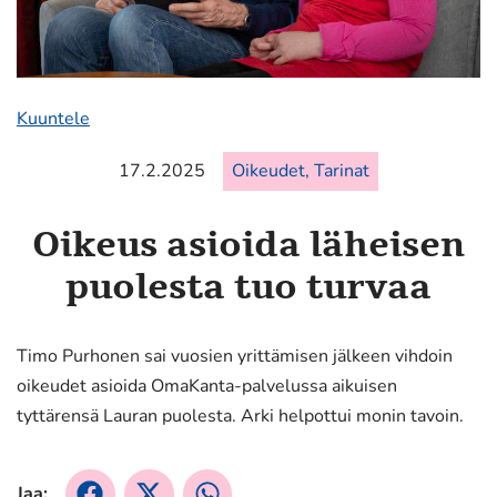
Kuuntele
17.2.2025
Oikeudet, Tarinat
Oikeus asioida läheisen
puolesta tuo turvaa
Timo Purhonen sai vuosien yrittämisen jälkeen vihdoin
oikeudet asioida OmaKanta-palvelussa aikuisen
tyttärensä Lauran puolesta. Arki helpottui monin tavoin.
Jaa:
Jaa
Jaa
Jaa