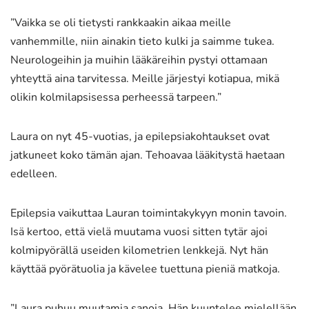
”Vaikka se oli tietysti rankkaakin aikaa meille
vanhemmille, niin ainakin tieto kulki ja saimme tukea.
Neurologeihin ja muihin lääkäreihin pystyi ottamaan
yhteyttä aina tarvitessa. Meille järjestyi kotiapua, mikä
olikin kolmilapsisessa perheessä tarpeen.”
Laura on nyt 45-vuotias, ja epilepsiakohtaukset ovat
jatkuneet koko tämän ajan. Tehoavaa lääkitystä haetaan
edelleen.
Epilepsia vaikuttaa Lauran toimintakykyyn monin tavoin.
Isä kertoo, että vielä muutama vuosi sitten tytär ajoi
kolmipyörällä useiden kilometrien lenkkejä. Nyt hän
käyttää pyörätuolia ja kävelee tuettuna pieniä matkoja.
”Laura puhuu muutamia sanoja. Hän kuuntelee mielellään