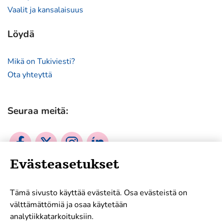
Vaalit ja kansalaisuus
Löydä
Mikä on Tukiviesti?
Ota yhteyttä
Seuraa meitä:
Sosiaalinen
Sosiaalinen
Sosiaalinen
Sosiaalinen
media:
media:
media:
media:
Evästeasetukset
facebook
twitter
instagram
linkedin
Mukana tukemassa työtämme:
Tämä sivusto käyttää evästeitä. Osa evästeistä on
välttämättömiä ja osaa käytetään
analytiikkatarkoituksiin.