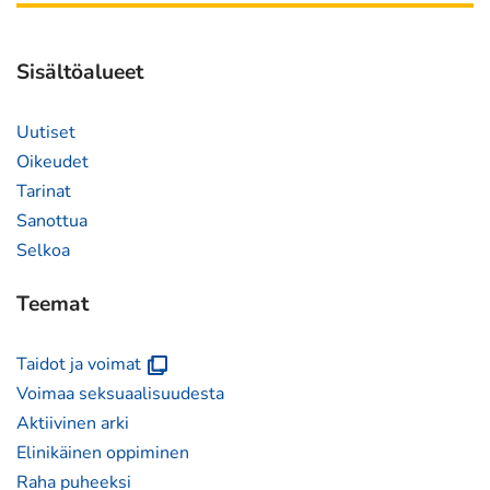
siirryt
toiseen
palveluun)
Sisältöalueet
Uutiset
Oikeudet
Tarinat
Sanottua
Selkoa
Teemat
(avautuu
Taidot ja voimat
uuteen
Voimaa seksuaalisuudesta
ikkunaan)
Aktiivinen arki
Elinikäinen oppiminen
Raha puheeksi