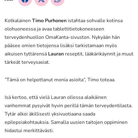
Facebookissa
X:ssä
WhatsApissa
Kotkalainen
Timo Purhonen
istahtaa sohvalle kotinsa
olohuoneessa ja avaa tablettitietokoneeseen
terveydenhuollon OmaKanta-sivuston. Nykyään hän
pääsee omien tietojensa lisäksi tarkistamaan myös
aikuisen tyttärensä
Lauran
reseptit, lääkärikäynnit ja muut
tärkeät terveysasiat.
”Tämä on helpottanut monia asioita”, Timo toteaa.
Isä kertoo, että vielä Lauran ollessa alaikäinen
vanhemmat pysyivät hyvin perillä tämän terveydentilasta.
Tytär alkoi äkillisesti yksivuotiaana saada
epilepsiakohtauksia. Samalla uusien taitojen oppiminen
hidastui merkittävästi.