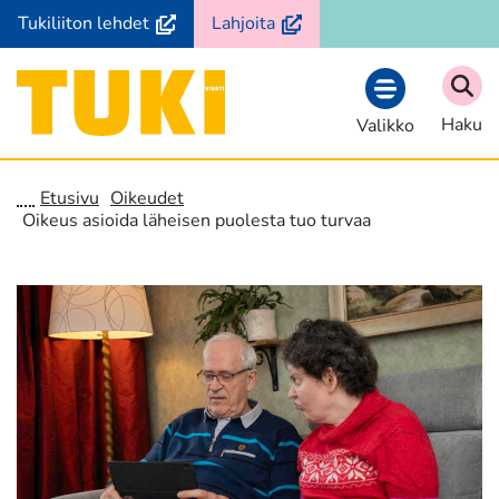
Siirry
(avautuu
(avautuu
Tukiliiton lehdet
Lahjoita
sisältöön
uuteen
uuteen
ikkunaan,
ikkunaan,
Etusivu
siirryt
siirryt
Haku
Valikko
toiseen
toiseen
palveluun)
palveluun)
Etusivu
Oikeudet
Oikeus asioida läheisen puolesta tuo turvaa