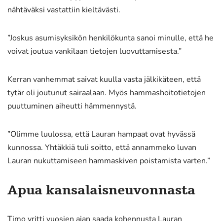
nähtäväksi vastattiin kieltävästi.
”Joskus asumisyksikön henkilökunta sanoi minulle, että he
voivat joutua vankilaan tietojen luovuttamisesta.”
Kerran vanhemmat saivat kuulla vasta jälkikäteen, että
tytär oli joutunut sairaalaan. Myös hammashoitotietojen
puuttuminen aiheutti hämmennystä.
”Olimme luulossa, että Lauran hampaat ovat hyvässä
kunnossa. Yhtäkkiä tuli soitto, että annammeko luvan
Lauran nukuttamiseen hammaskiven poistamista varten.”
Apua kansalaisneuvonnasta
Timo yritti vuosien ajan saada kohennusta Lauran