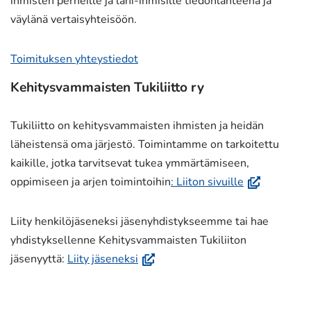
ihmisten perheille ja lähi-ihmisille tiedonlähteenä ja
väylänä vertaisyhteisöön.
Toimituksen yhteystiedot
Kehitysvammaisten Tukiliitto ry
Tukiliitto on kehitysvammaisten ihmisten ja heidän
läheistensä oma järjestö. Toimintamme on tarkoitettu
kaikille, jotka tarvitsevat tukea ymmärtämiseen,
(avautuu
oppimiseen ja arjen toimintoihin
: Liiton sivuille
uuteen
ikkunaan,
Liity henkilöjäseneksi jäsenyhdistykseemme tai hae
siirryt
yhdistyksellenne Kehitysvammaisten Tukiliiton
toiseen
(avautuu
jäsenyyttä:
Liity jäseneksi
palveluun)
uuteen
ikkunaan,