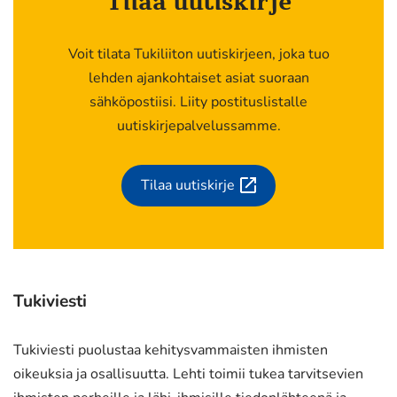
Tilaa uutiskirje
Voit tilata Tukiliiton uutiskirjeen, joka tuo
lehden ajankohtaiset asiat suoraan
sähköpostiisi. Liity postituslistalle
uutiskirjepalvelussamme.
Tilaa uutiskirje
(siirryt
toiseen
palveluun)
Tukiviesti
Tukiviesti puolustaa kehitysvammaisten ihmisten
oikeuksia ja osallisuutta. Lehti toimii tukea tarvitsevien