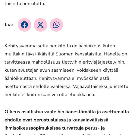
toiselta henkilöltä.
Jaa:
Jaa
Jaa
Jaa
Facebookissa
X:ssä
WhatsApissa
Kehitysvammaisella henkilöllä on äänioikeus kuten
muillakin täysi-ikäisillä Suomen kansalaisilla. Hänellä on
tarvittaessa mahdollisuus tiettyihin erityisjärjestelyihin,
kuten avustajan avun saamiseen, voidakseen käyttää
äänioikeuttaan. Kehitysvamma ei myöskään estä
asettumasta ehdolle vaaleissa. Vajaavaltaiseksi julistettu
henkilö ei kuitenkaan voi olla ehdokkaana.
Oikeus osallistua vaaleihin äänestämällä ja asettumalla
ehdolle ovat perustuslaissa ja kansainvälisissä
ihmisoikeussopimuksissa turvattuja perus-­ ja