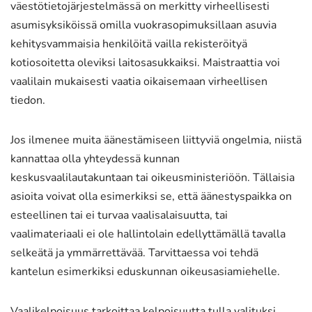
väestötietojärjestelmässä on merkitty virheellisesti
asumisyksiköissä omilla vuokrasopimuksillaan asuvia
kehitysvammaisia henkilöitä vailla rekisteröityä
kotiosoitetta oleviksi laitosasukkaiksi. Maistraattia voi
vaalilain mukaisesti vaatia oikaisemaan virheellisen
tiedon.
Jos ilmenee muita äänestämiseen liittyviä ongelmia, niistä
kannattaa olla yhteydessä kunnan
keskusvaalilautakuntaan tai oikeusministeriöön. Tällaisia
asioita voivat olla esimerkiksi se, että äänestyspaikka on
esteellinen tai ei turvaa vaalisalaisuutta, tai
vaalimateriaali ei ole hallintolain edellyttämällä tavalla
selkeätä ja ymmärrettävää. Tarvittaessa voi tehdä
kantelun esimerkiksi eduskunnan oikeusasiamiehelle.
Vaalikelpoisuus tarkoittaa kelpoisuutta tulla valituksi