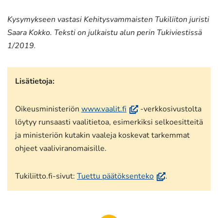
Kysymykseen vastasi Kehitysvammaisten Tukiliiton juristi
Saara Kokko.
Teksti on julkaistu alun perin Tukiviestissä
1/2019.
Lisätietoja:
(avautuu
Oikeusministeriön
www.vaalit.fi
-verkkosivustolta
uuteen
löytyy runsaasti vaalitietoa, esimerkiksi selkoesitteitä
ikkunaan,
ja ministeriön kutakin vaaleja koskevat tarkemmat
siirryt
ohjeet vaaliviranomaisille.
toiseen
palveluun)
(avautuu
Tukiliitto.fi-sivut:
Tuettu päätöksenteko
.
uuteen
ikkunaan,
siirryt