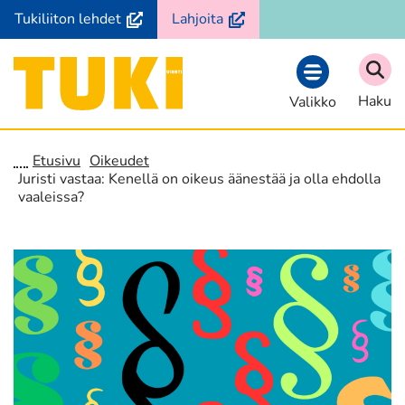
Siirry
(avautuu
(avautuu
Tukiliiton lehdet
Lahjoita
sisältöön
uuteen
uuteen
ikkunaan,
ikkunaan,
Etusivu
siirryt
siirryt
Haku
Valikko
toiseen
toiseen
palveluun)
palveluun)
Etusivu
Oikeudet
Juristi vastaa: Kenellä on oikeus äänestää ja olla ehdolla
vaaleissa?