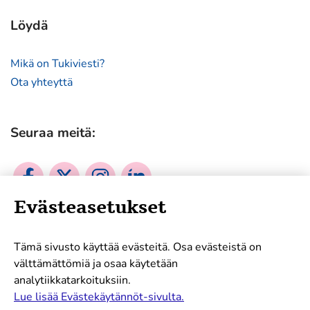
Löydä
Mikä on Tukiviesti?
Ota yhteyttä
Seuraa meitä:
Sosiaalinen
Sosiaalinen
Sosiaalinen
Sosiaalinen
media:
media:
media:
media:
Evästeasetukset
facebook
twitter
instagram
linkedin
Mukana tukemassa työtämme:
Tämä sivusto käyttää evästeitä. Osa evästeistä on
välttämättömiä ja osaa käytetään
analytiikkatarkoituksiin.
Lue lisää Evästekäytännöt-sivulta.