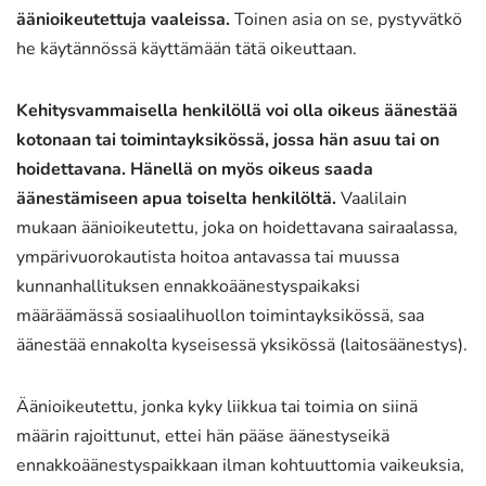
äänioikeutettuja vaaleissa.
Toinen asia on se, pystyvätkö
he käytännössä käyttämään tätä oikeuttaan.
Kehitysvammaisella henkilöllä voi olla oikeus äänestää
kotonaan tai toimintayksikössä, jossa hän asuu tai on
hoidettavana. Hänellä on myös oikeus saada
äänestämiseen apua toiselta henkilöltä.
Vaalilain
mukaan äänioikeutettu, joka on hoidettavana sairaalassa,
ympärivuorokautista hoitoa antavassa tai muussa
kunnanhallituksen ennakkoäänestyspaikaksi
määräämässä sosiaalihuollon toimintayksikössä, saa
äänestää ennakolta kyseisessä yksikössä (laitosäänestys).
Äänioikeutettu, jonka kyky liikkua tai toimia on siinä
määrin rajoittunut, ettei hän pääse äänestyseikä
ennakkoäänestyspaikkaan ilman kohtuuttomia vaikeuksia,