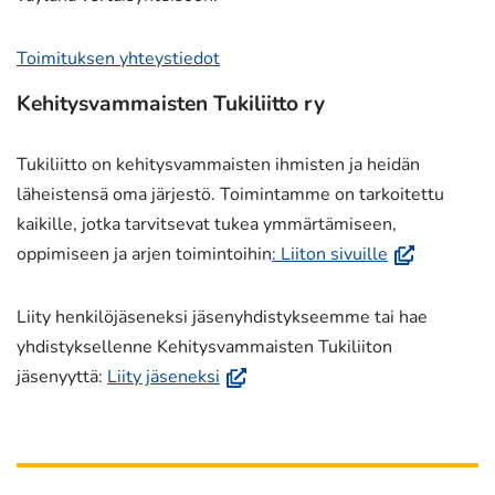
Toimituksen yhteystiedot
Kehitysvammaisten Tukiliitto ry
Tukiliitto on kehitysvammaisten ihmisten ja heidän
läheistensä oma järjestö. Toimintamme on tarkoitettu
kaikille, jotka tarvitsevat tukea ymmärtämiseen,
(avautuu
oppimiseen ja arjen toimintoihin
: Liiton sivuille
uuteen
ikkunaan,
Liity henkilöjäseneksi jäsenyhdistykseemme tai hae
siirryt
yhdistyksellenne Kehitysvammaisten Tukiliiton
toiseen
(avautuu
jäsenyyttä:
Liity jäseneksi
palveluun)
uuteen
ikkunaan,
siirryt
toiseen