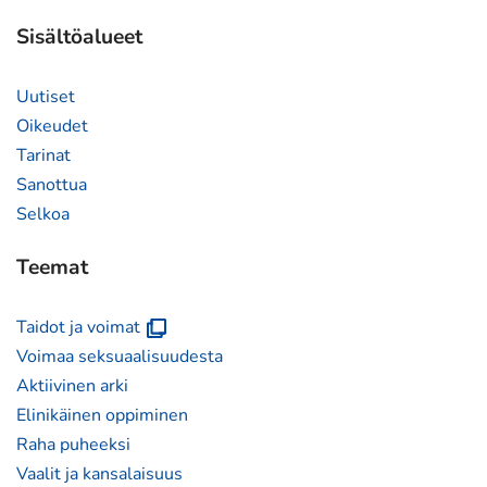
palveluun)
Sisältöalueet
Uutiset
Oikeudet
Tarinat
Sanottua
Selkoa
Teemat
(avautuu
Taidot ja voimat
uuteen
Voimaa seksuaalisuudesta
ikkunaan)
Aktiivinen arki
Elinikäinen oppiminen
Raha puheeksi
Vaalit ja kansalaisuus