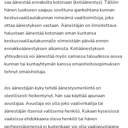
saa äänestää ennakolta kotonaan (kotiäänestys). Tällöin
hänen luokseen saapuu sovittuna ajankohtana kunnan
keskusvaalilautakunnan nimeämä vaalitoimitsija, joka
ottaa äänestyksen vastaan. Äänestäjän on ilmoitettava
halustaan äänestää kotonaan oman kuntansa
keskusvaalilautakunnalle viimeistään päivää ennen
ennakkoäänestyksen alkamista. Kotiäänestyksen
yhteydessä voi äänestää myös samassa taloudessa asuva
kunnan tai kuntayhtymän kanssa omaishoitosopimuksen
tehnyt omaishoitaja.
Jos äänestäjän kyky tehdä äänestysmerkintä on
oleellisesti heikentynyt, hän saa käyttää apunaan
avustajaa. Avustaja voi olla joko vaalivirkailija tai
äänestäjän itsensä valitsema henkilö. Kukaan kyseisissä
vaaleissa ehdokkaana oleva henkilö tai hänen
perheenjäsenensä ei kuitenkaan voi olla vaaliavustajana