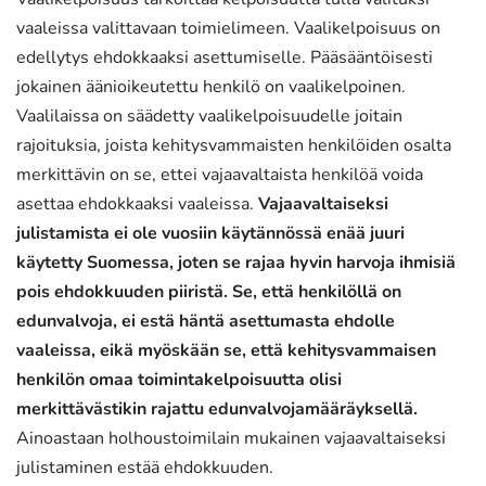
vaaleissa valittavaan toimielimeen. Vaalikelpoisuus on
edellytys ehdokkaaksi asettumiselle. Pääsääntöisesti
jokainen äänioikeutettu henkilö on vaalikelpoinen.
Vaalilaissa on säädetty vaalikelpoisuudelle joitain
rajoituksia, joista kehitysvammaisten henkilöiden osalta
merkittävin on se, ettei vajaavaltaista henkilöä voida
asettaa ehdokkaaksi vaaleissa.
Vajaavaltaiseksi
julistamista ei ole vuosiin käytännössä enää juuri
käytetty Suomessa, joten se rajaa hyvin harvoja ihmisiä
pois ehdokkuuden piiristä. Se, että henkilöllä on
edunvalvoja, ei estä häntä asettumasta ehdolle
vaaleissa, eikä myöskään se, että kehitysvammaisen
henkilön omaa toimintakelpoisuutta olisi
merkittävästikin rajattu edunvalvojamääräyksellä.
Ainoastaan holhoustoimilain mukainen vajaavaltaiseksi
julistaminen estää ehdokkuuden.