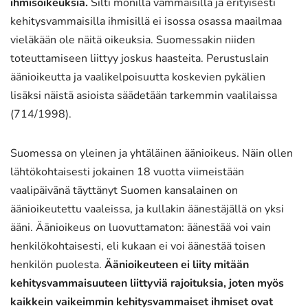
ihmisoikeuksia.
Silti monilla vammaisilla ja erityisesti
kehitysvammaisilla ihmisillä ei isossa osassa maailmaa
vieläkään ole näitä oikeuksia. Suomessakin niiden
toteuttamiseen liittyy joskus haasteita. Perustuslain
äänioikeutta ja vaalikelpoisuutta koskevien pykälien
lisäksi näistä asioista säädetään tarkemmin vaalilaissa
(714/1998).
Suomessa on yleinen ja yhtäläinen äänioikeus. Näin ollen
lähtökohtaisesti jokainen 18 vuotta viimeistään
vaalipäivänä täyttänyt Suomen kansalainen on
äänioikeutettu vaaleissa, ja kullakin äänestäjällä on yksi
ääni. Äänioikeus on luovuttamaton: äänestää voi vain
henkilökohtaisesti, eli kukaan ei voi äänestää toisen
henkilön puolesta.
Äänioikeuteen ei liity mitään
kehitysvammaisuuteen liittyviä rajoituksia, joten myös
kaikkein vaikeimmin kehitysvammaiset ihmiset ovat