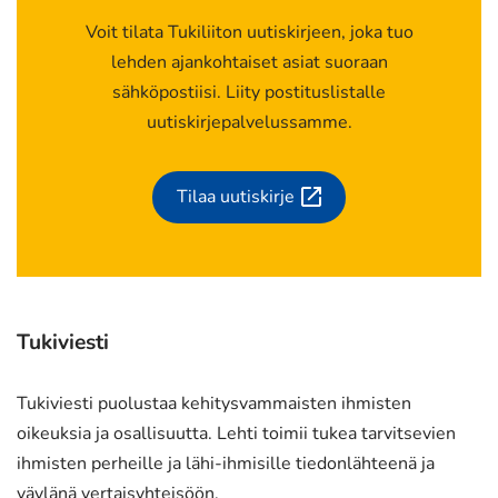
Voit tilata Tukiliiton uutiskirjeen, joka tuo
lehden ajankohtaiset asiat suoraan
sähköpostiisi. Liity postituslistalle
uutiskirjepalvelussamme.
Tilaa uutiskirje
(siirryt
toiseen
palveluun)
Tukiviesti
Tukiviesti puolustaa kehitysvammaisten ihmisten
oikeuksia ja osallisuutta. Lehti toimii tukea tarvitsevien
ihmisten perheille ja lähi-ihmisille tiedonlähteenä ja
väylänä vertaisyhteisöön.