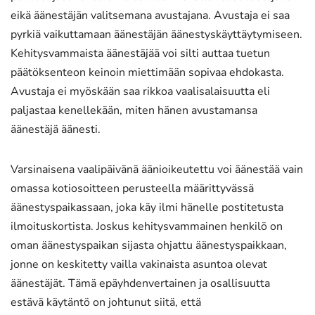
eikä äänestäjän valitsemana avustajana. Avustaja ei saa
pyrkiä vaikuttamaan äänestäjän äänestyskäyttäytymiseen.
Kehitysvammaista äänestäjää voi silti auttaa tuetun
päätöksenteon keinoin miettimään sopivaa ehdokasta.
Avustaja ei myöskään saa rikkoa vaalisalaisuutta eli
paljastaa kenellekään, miten hänen avustamansa
äänestäjä äänesti.
Varsinaisena vaalipäivänä äänioikeutettu voi äänestää vain
omassa kotiosoitteen perusteella määrittyvässä
äänestyspaikassaan, joka käy ilmi hänelle postitetusta
ilmoituskortista. Joskus kehitysvammainen henkilö on
oman äänestyspaikan sijasta ohjattu äänestyspaikkaan,
jonne on keskitetty vailla vakinaista asuntoa olevat
äänestäjät. Tämä epäyhdenvertainen ja osallisuutta
estävä käytäntö on johtunut siitä, että