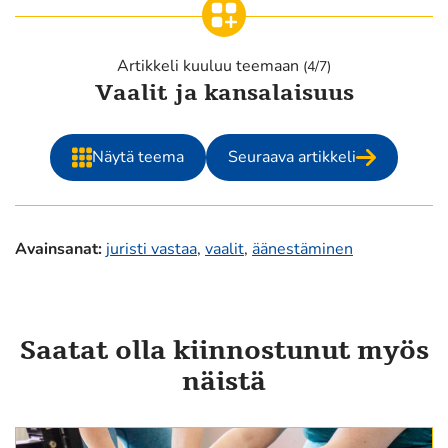
toiseen
palveluun)
Artikkeli kuuluu teemaan
(4/7)
Vaalit ja kansalaisuus
Näytä teema
Seuraava artikkeli
Avainsanat
:
juristi vastaa
,
vaalit
,
äänestäminen
Saatat olla kiinnostunut myös
näistä