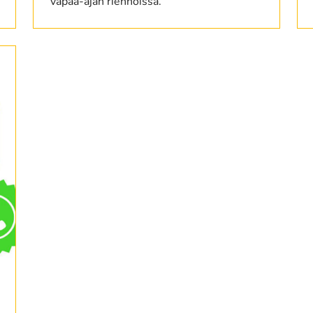
vapaa-ajan riennoissa.