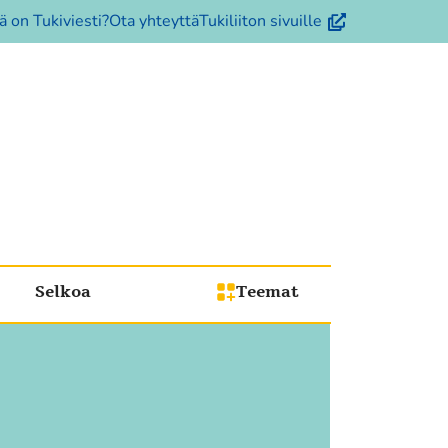
(avautuu
ä on Tukiviesti?
Ota yhteyttä
Tukiliiton sivuille
uuteen
ikkunaan,
siirryt
toiseen
palveluun)
Selkoa
Teemat