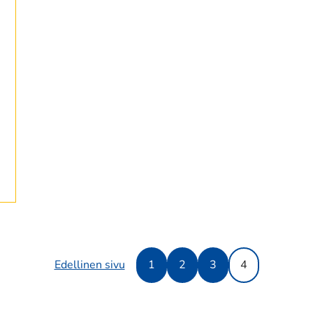
Edellinen sivu
1
2
3
4