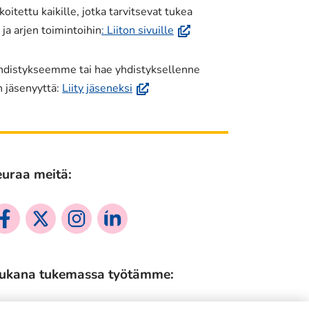
oitettu kaikille, jotka tarvitsevat tukea
(avautuu
a arjen toimintoihin
: Liiton sivuille
uuteen
ikkunaan,
yhdistykseemme tai hae yhdistyksellenne
siirryt
(avautuu
n jäsenyyttä:
Liity jäseneksi
toiseen
uuteen
palveluun)
ikkunaan,
siirryt
toiseen
uraa meitä:
palveluun)
siaalinen
Sosiaalinen
Sosiaalinen
Sosiaalinen
dia:
media:
media:
media:
cebook
twitter
instagram
linkedin
ukana tukemassa työtämme: