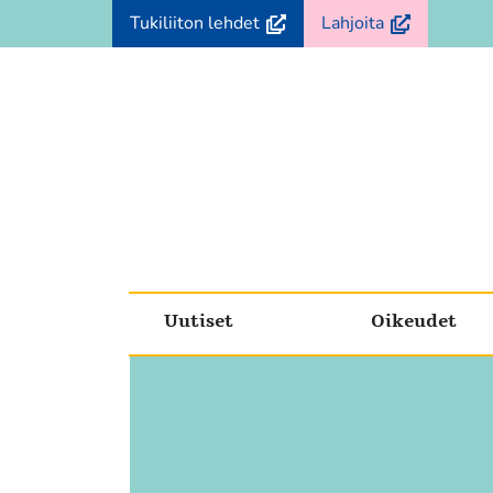
Siirry
(avautuu
(avautuu
Tukiliiton lehdet
Lahjoita
sisältöön
uuteen
uuteen
ikkunaan,
ikkunaan,
siirryt
siirryt
toiseen
toiseen
palveluun)
palveluun)
Uutiset
Oikeudet