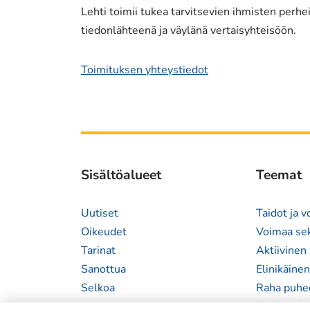
Lehti toimii tukea tarvitsevien ihmisten perheil
tiedonlähteenä ja väylänä vertaisyhteisöön.
Toimituksen yhteystiedot
Sisältöalueet
Teemat
Uutiset
Taidot ja 
Oikeudet
Voimaa se
Tarinat
Aktiivinen 
Sanottua
Elinikäine
Selkoa
Raha puhe
Vaalit ja k