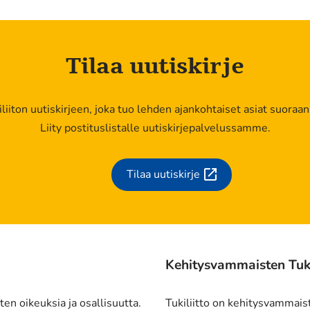
Tilaa uutiskirje
kiliiton uutiskirjeen, joka tuo lehden ajankohtaiset asiat suoraan
Liity postituslistalle uutiskirjepalvelussamme.
Tilaa uutiskirje
(siirryt
toiseen
palveluun)
Kehitysvammaisten Tukil
en oikeuksia ja osallisuutta.
Tukiliitto on kehitysvammais