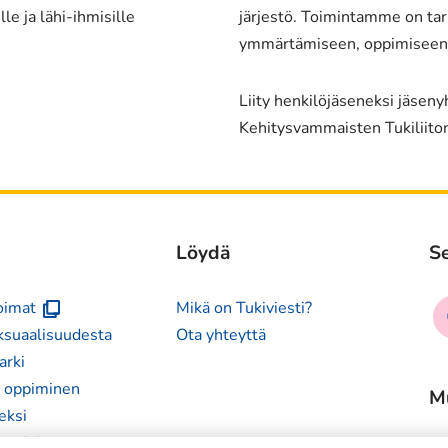
le ja lähi-ihmisille
järjestö. Toimintamme on tark
ymmärtämiseen, oppimiseen j
Liity henkilöjäseneksi jäsen
Kehitysvammaisten Tukiliito
Löydä
Se
(avautuu
So
voimat
Mikä on Tukiviesti?
uuteen
me
ksuaalisuudesta
Ota yhteyttä
ikkunaan)
fa
arki
n oppiminen
M
eksi
ansalaisuus