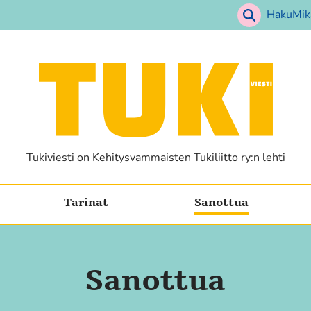
Haku
Mik
Etusivu
Tukiviesti on Kehitysvammaisten Tukiliitto ry:n lehti
Tarinat
Sanottua
Sanottua